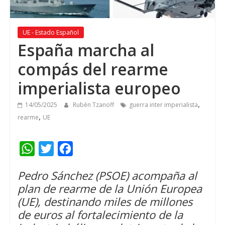
UE - Estado Español
España marcha al
compás del rearme
imperialista europeo
,
14/05/2025
Rubén Tzanoff
guerra inter imperialista
,
rearme
UE
W
T
F
h
w
a
Pedro Sánchez (PSOE) acompaña al
a
i
c
plan de rearme de la Unión Europea
t
t
e
(UE), destinando miles de millones
s
t
b
de euros al fortalecimiento de la
A
e
o