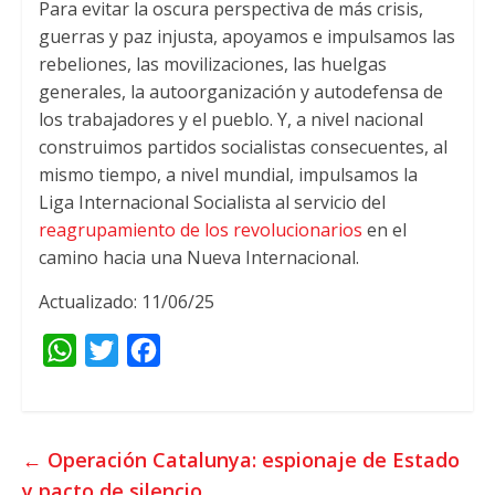
Para evitar la oscura perspectiva de más crisis,
guerras y paz injusta, apoyamos e impulsamos las
rebeliones, las movilizaciones, las huelgas
generales, la autoorganización y autodefensa de
los trabajadores y el pueblo. Y, a nivel nacional
construimos partidos socialistas consecuentes, al
mismo tiempo, a nivel mundial, impulsamos la
Liga Internacional Socialista al servicio del
reagrupamiento de los revolucionarios
en el
camino hacia una Nueva Internacional.
Actualizado: 11/06/25
W
T
F
h
w
a
a
i
c
t
t
e
←
Operación Catalunya: espionaje de Estado
s
t
b
y pacto de silencio