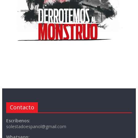
Contacto
Escríbenos:
solestadoespanol@gmail.com
Whatsapp: