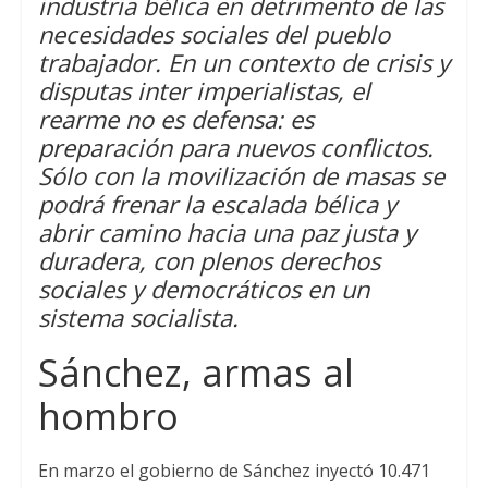
industria bélica en detrimento de las
necesidades sociales del pueblo
p
r
o
trabajador. En un contexto de crisis y
p
k
disputas inter imperialistas, el
rearme no es defensa: es
preparación para nuevos conflictos.
Sólo con la movilización de masas se
podrá frenar la escalada bélica y
abrir camino hacia una paz justa y
duradera, con plenos derechos
sociales y democráticos en un
sistema socialista.
Sánchez, armas al
hombro
En marzo el gobierno de Sánchez inyectó 10.471