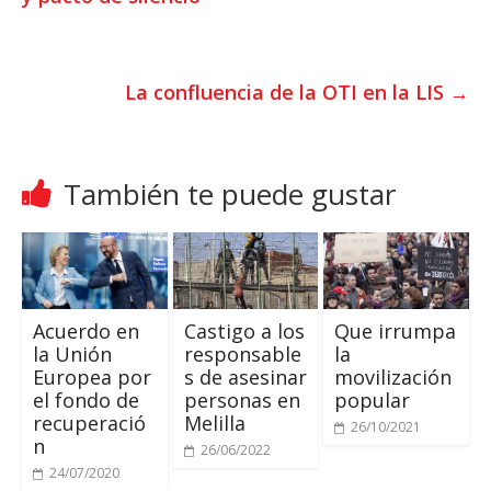
A
e
o
p
r
o
p
k
La confluencia de la OTI en la LIS
→
También te puede gustar
Acuerdo en
Castigo a los
Que irrumpa
la Unión
responsable
la
Europea por
s de asesinar
movilización
el fondo de
personas en
popular
recuperació
Melilla
26/10/2021
n
26/06/2022
24/07/2020