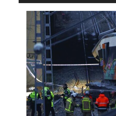
i
Llibertat