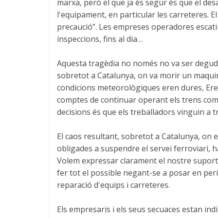
marxa, però el que ja és segur és que el de
l'equipament, en particular les carreteres. El
precaució”. Les empreses operadores escatim
inspeccions, fins al dia…
Aquesta tragèdia no només no va ser deguda a
sobretot a Catalunya, on va morir un maquinis
condicions meteorològiques eren dures, Eren 
comptes de continuar operant els trens com 
decisions és que els treballadors vinguin a tr
El caos resultant, sobretot a Catalunya, on el
obligades a suspendre el servei ferroviari, 
Volem expressar clarament el nostre suport al
fer tot el possible negant-se a posar en peril
reparació d'equips i carreteres.
Els empresaris i els seus secuaces estan indi