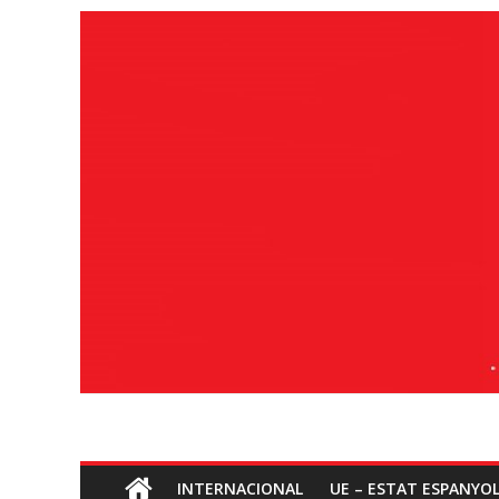
Ves
al
contingut
Socialisme
INTERNACIONAL
UE – ESTAT ESPANYO