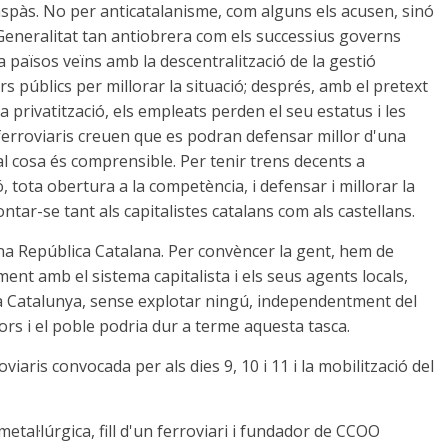
raspàs. No per anticatalanisme, com alguns els acusen, sinó
Generalitat tan antiobrera com els successius governs
a països veïns amb la descentralització de la gestió
ers públics per millorar la situació; després, amb el pretext
a privatització, els empleats perden el seu estatus i les
s ferroviaris creuen que es podran defensar millor d'una
l cosa és comprensible. Per tenir trens decents a
, tota obertura a la competència, i defensar i millorar la
ontar-se tant als capitalistes catalans com als castellans.
 una República Catalana. Per convèncer la gent, hem de
nt amb el sistema capitalista i els seus agents locals,
n a Catalunya, sense explotar ningú, independentment del
rs i el poble podria dur a terme aquesta tasca.
viaris convocada per als dies 9, 10 i 11 i la mobilització del
metal·lúrgica, fill d'un ferroviari i fundador de CCOO