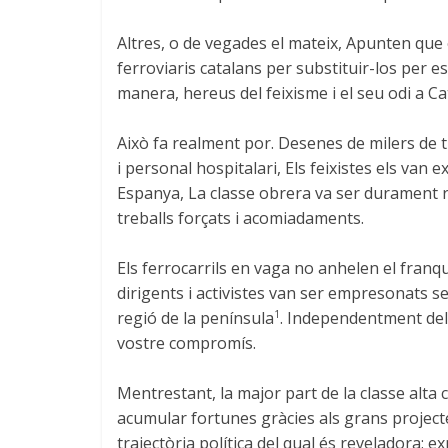
Altres, o de vegades el mateix, Apunten que
ferroviaris catalans per substituir-los per e
manera, hereus del feixisme i el seu odi a Ca
Això fa realment por. Desenes de milers de t
i personal hospitalari, Els feixistes els van 
Espanya, La classe obrera va ser durament 
treballs forçats i acomiadaments.
Els ferrocarrils en vaga no anhelen el franqui
dirigents i activistes van ser empresonats se
regió de la península
. Independentment del
1
vostre compromís.
Mentrestant, la major part de la classe alta
acumular fortunes gràcies als grans projectes
trajectòria política del qual és reveladora: e