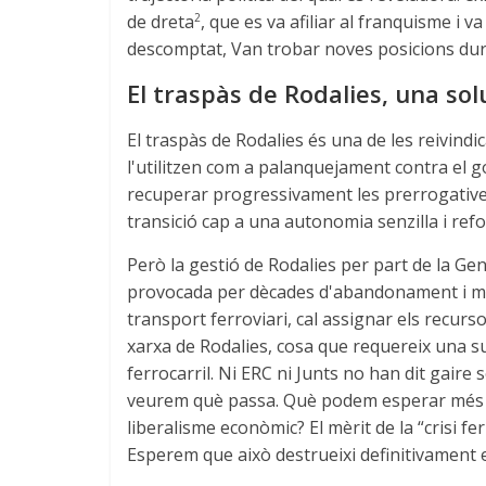
de dreta
, que es va afiliar al franquisme i
2
descomptat, Van trobar noves posicions dura
El traspàs de Rodalies, una so
El traspàs de Rodalies és una de les reivindi
l'utilitzen com a palanquejament contra el g
recuperar progressivament les prerrogatives 
transició cap a una autonomia senzilla i refo
Però la gestió de Rodalies per part de la Gene
provocada per dècades d'abandonament i manc
transport ferroviari, cal assignar els recurso
xarxa de Rodalies, cosa que requereix una sup
ferrocarril. Ni ERC ni Junts no han dit gaire 
veurem què passa. Què podem esperar més de
liberalisme econòmic? El mèrit de la “crisi f
Esperem que això destrueixi definitivament e