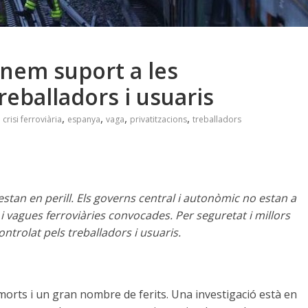
Donem suport a les
reballadors i usuaris
,
,
,
,
,
crisi ferroviària
espanya
vaga
privatitzacions
treballadors
l estan en perill. Els governs central i autonòmic no estan a
i vagues ferroviàries convocades. Per seguretat i millors
ontrolat pels treballadors i usuaris.
orts i un gran nombre de ferits. Una investigació està en