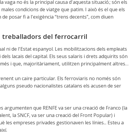
la vaga no és la principal causa d'aquesta situació.; són els
es males condicions de viatge que patim. I això és el que els
 de posar fi a l'exigència “trens decents”, com diuen
treballadors del ferrocarril
ual ni de l'Estat espanyol. Les mobilitzacions dels empleats
els lacais del capital. Els seus salaris i drets adquirits són
s i que, majoritàriament, utilitzen principalment altres…
nent un caire particular. Els ferroviaris no només són
 alguns pseudo nacionalistes catalans els acusen de ser
tes argumenten que RENFE va ser una creació de Franco (la
alent, la SNCF, va ser una creació del Front Popular) i
uè les empreses privades gestionaven les línies... Esteu a
ixí.