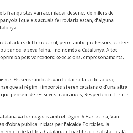
 els franquistes van acomiadar desenes de milers de
spanyols i que els actuals ferroviaris estan, d'alguna
talunya.
reballadors del ferrocarril, però també professors, carters
expulsar de la seva feina, i no només a Catalunya. A tot
reprimida pels vencedors: execucions, empresonaments,
sme. Els seus sindicats van lluitar sota la dictadura;
nse que al règim li importés si eren catalans o d'una altra
 que pensem de les seves mancances, Respectem i lloem el
 catalana va fer negocis amb el règim. A Barcelona, Van
 d'obra pública iniciats per l'alcalde Porcioles, la
xmiembro de la Lliga Catalana, el partit nacionalista català