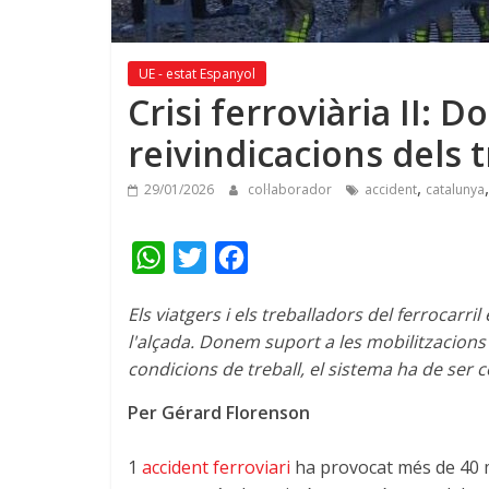
UE - estat Espanyol
Crisi ferroviària II: 
reivindicacions dels t
,
29/01/2026
col·laborador
accident
catalunya
W
T
F
h
w
a
Els viatgers i els treballadors del ferrocarri
a
i
c
l'alçada. Donem suport a les mobilitzacions 
t
t
e
condicions de treball, el sistema ha de ser c
s
t
b
Per Gérard Florenson
A
e
o
p
r
o
1
accident ferroviari
ha provocat més de 40 m
p
k