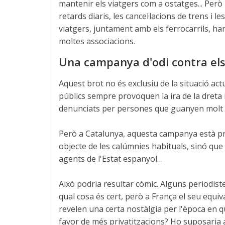
mantenir els viatgers com a ostatges... Però 
retards diaris, les cancel·lacions de trens i l
viatgers, juntament amb els ferrocarrils, han
moltes associacions.
Una campanya d'odi contra els 
Aquest brot no és exclusiu de la situació act
públics sempre provoquen la ira de la dreta i d
denunciats per persones que guanyen molt mé
Però a Catalunya, aquesta campanya està pre
objecte de les calúmnies habituals, sinó que
agents de l'Estat espanyol…
Això podria resultar còmic. Alguns periodis
qual cosa és cert, però a França el seu equiv
revelen una certa nostàlgia per l'època en q
favor de més privatitzacions? Ho suposaria a