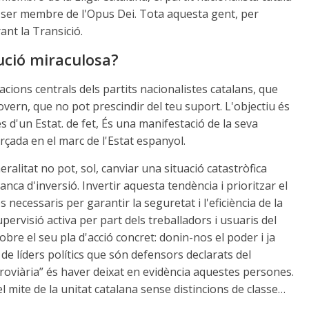
 va ser membre de l'Opus Dei. Tota aquesta gent, per
nt la Transició.
lució miraculosa?
cacions centrals dels partits nacionalistes catalans, que
overn, que no pot prescindir del teu suport. L'objectiu és
d'un Estat. de fet, És una manifestació de la seva
rçada en el marc de l'Estat espanyol.
ralitat no pot, sol, canviar una situació catastròfica
a d'inversió. Invertir aquesta tendència i prioritzar el
s necessaris per garantir la seguretat i l'eficiència de la
ervisió activa per part dels treballadors i usuaris del
sobre el seu pla d'acció concret: donin-nos el poder i ja
 líders polítics que són defensors declarats del
erroviària” és haver deixat en evidència aquestes persones.
l mite de la unitat catalana sense distincions de classe…