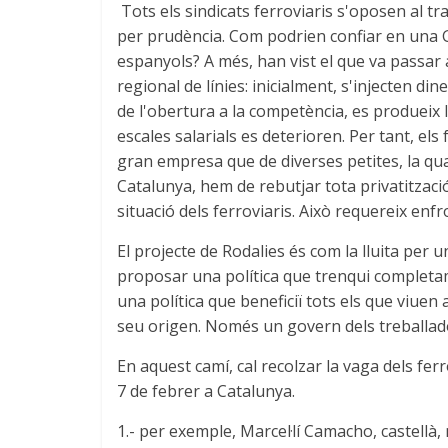
Tots els sindicats ferroviaris s'oposen al t
per prudència. Com podrien confiar en una 
espanyols? A més, han vist el que va passar 
regional de línies: inicialment, s'injecten din
de l'obertura a la competència, es produeix l
escales salarials es deterioren. Per tant, el
gran empresa que de diverses petites, la qua
Catalunya, hem de rebutjar tota privatització
situació dels ferroviaris. Això requereix enfr
El projecte de Rodalies és com la lluita per
proposar una política que trenqui completame
una política que beneficiï tots els que viue
seu origen. Només un govern dels treballado
En aquest camí, cal recolzar la vaga dels ferro
7 de febrer a Catalunya.
1.- per exemple, Marcel·lí Camacho, castellà, 