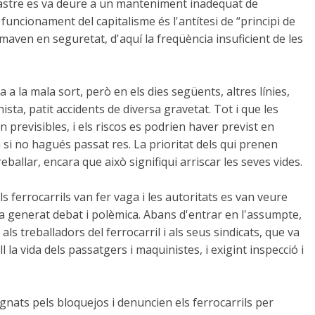
sastre es va deure a un manteniment inadequat de
 funcionament del capitalisme és l'antítesi de “principi de
aven en seguretat, d'aquí la freqüència insuficient de les
 la mala sort, però en els dies següents, altres línies,
ta, patit accidents de diversa gravetat. Tot i que les
previsibles, i els riscos es podrien haver previst en
si no hagués passat res. La prioritat dels qui prenen
eballar, encara que això signifiqui arriscar les seves vides.
s ferrocarrils van fer vaga i les autoritats es van veure
ha generat debat i polèmica. Abans d'entrar en l'assumpte,
s treballadors del ferrocarril i als seus sindicats, que va
l la vida dels passatgers i maquinistes, i exigint inspecció i
gnats pels bloquejos i denuncien els ferrocarrils per