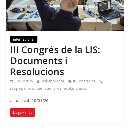
internacional
III Congrés de la LIS:
Documents i
Resolucions
,
30/12/2025
col·laborador
III Congrés de LIS
reagrupament internacional de revolucionaris
actualitzat: 10/01/26
Llegeix més