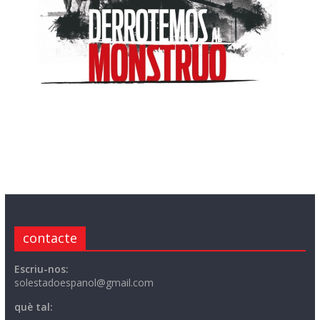
contacte
Escriu-nos:
solestadoespanol@gmail.com
què tal: