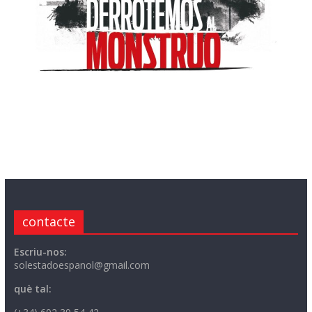
contacte
Escriu-nos:
solestadoespanol@gmail.com
què tal: