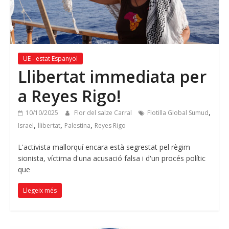
UE - estat Espanyol
Llibertat immediata per
a Reyes Rigo!
,
10/10/2025
Flor del salze Carral
Flotilla Global Sumud
,
,
,
Israel
llibertat
Palestina
Reyes Rigo
L'activista mallorquí encara està segrestat pel règim
sionista, víctima d'una acusació falsa i d'un procés polític
que
Llegeix més