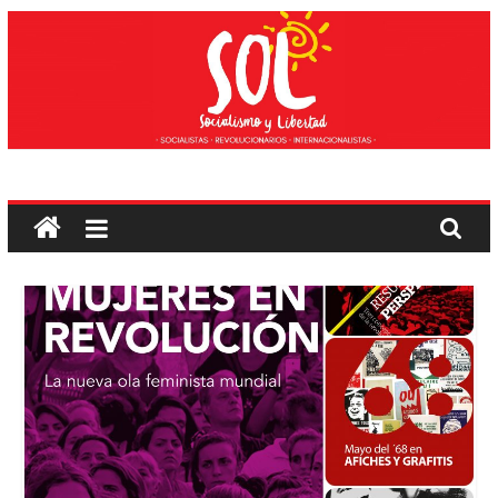
Edukira
salto
egin
Sozialismoa
eta
Askatasuna