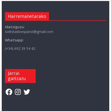
Harremanetarako
Idatziguzu:
solestadoespanol@gmail.com
Whatsapp:
(+34) 692 39 54 42
Jarrai
gaitzazu
Facebook
Instagram
Twitter