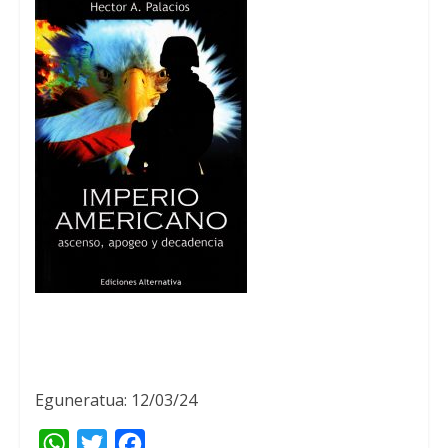
Eguneratua: 12/03/24
W
T
F