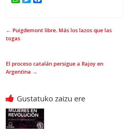
h
w
a
a
i
c
t
t
e
←
Puigdemont libre
.
Más los lazos que las
s
t
b
togas
A
e
o
p
r
o
p
k
El proceso catalán persigue a Rajoy en
Argentina
→
Gustatuko zaizu ere