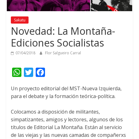
Sakatu
Novedad
:
La Montaña
-
Ediciones Socialistas
07/04/2018
Flor Salgueiro Carral
W
T
F
h
w
a
Un proyecto editorial del MST-Nueva Izquierda
,
a
i
c
para el debate y la formación teórica-política
.
t
t
e
s
t
b
Colocamos a disposición de militantes
,
A
e
o
simpatizantes
,
amigos y lectores
,
algunos de los
títulos de Editorial La Montaña
.
Están al servicio
p
r
o
de las viejas y las nuevas camadas de compañerxs
p
k