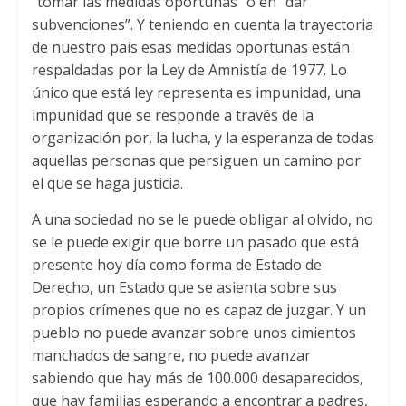
“tomar las medidas oportunas” o en “dar
subvenciones”
.
Y teniendo en cuenta la trayectoria
de nuestro país esas medidas oportunas están
respaldadas por la Ley de Amnistía de
1977.
Lo
único que está ley representa es impunidad
,
una
impunidad que se responde a través de la
organización por
,
la lucha
,
y la esperanza de todas
aquellas personas que persiguen un camino por
el que se haga justicia
.
A una sociedad no se le puede obligar al olvido
,
no
se le puede exigir que borre un pasado que está
presente hoy día como forma de Estado de
Derecho
,
un Estado que se asienta sobre sus
propios crímenes que no es capaz de juzgar
.
Y un
pueblo no puede avanzar sobre unos cimientos
manchados de sangre
,
no puede avanzar
sabiendo que hay más de
100.000
desaparecidos
,
que hay familias esperando a encontrar a padres
,