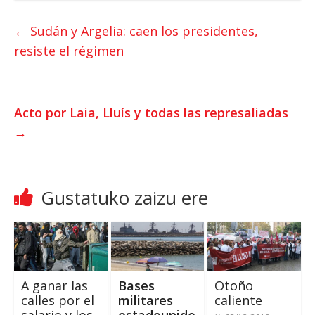
a
i
c
t
t
e
←
Sudán y Argelia
:
caen los presidentes
,
s
t
b
resiste el régimen
A
e
o
p
r
o
p
k
Acto por Laia
,
Lluís y todas las represaliadas
→
Gustatuko zaizu ere
A ganar las
Bases
Otoño
calles por el
militares
caliente