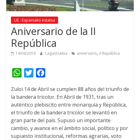
UE - Espainiako estatua
Aniversario de la II
República
,
14/04/2019
Laguntzailea
aniversario
II República
W
T
F
h
w
a
Zuloi 14
de Abril se cumplen
88
años del triunfo de
a
i
c
la bandera tricolor
.
En Abril de
1931,
tras un
t
t
e
auténtico plebiscito entre monarquía y República
,
s
t
b
el triunfo de la bandera tricolor se levantó en
A
e
o
gran parte del país
.
Supuso un importante
cambio
,
y avance en el ámbito social
,
político y por
p
r
o
supuesto institucional
,
reformas agrarias
,
voto
p
k