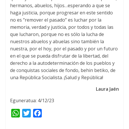
hermanos
,
abuelos
,
hijos
…
esperando a que se
haga justicia
,
porque progresar en este sentido
no es “remover el pasado” es luchar por la
memoria
,
verdad y justicia
,
por todos y todas las
que lucharon
,
porque no es sólo la lucha de
nuestros abuelos y abuelas sino también la
nuestra
,
por el hoy
,
por el pasado y por un futuro
en el que se pueda disfrutar de la libertad
,
del
derecho a la autodeterminación de los pueblos y
de conquistas sociales de fondo
, behin betiko,
de
una República Socialista
.
¡Salud y República
!
Laura Jaén
Eguneratua: 4/12/23
W
T
F
h
w
a