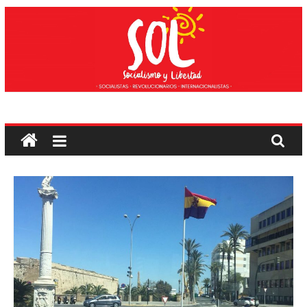
Edukira
salto
egin
Sozialismoa
eta
Askatasuna