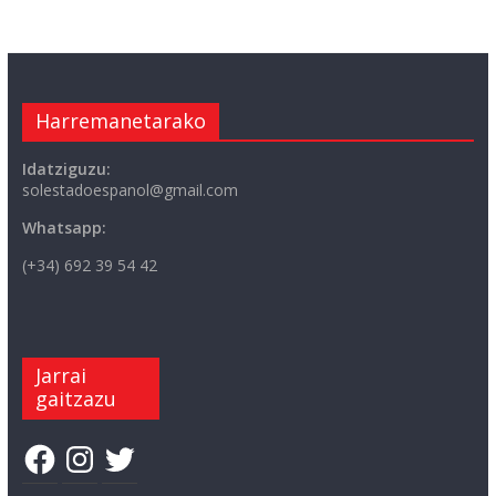
Harremanetarako
Idatziguzu:
solestadoespanol@gmail.com
Whatsapp:
(+34) 692 39 54 42
Jarrai
gaitzazu
Facebook
Instagram
Twitter