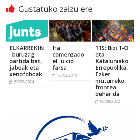
Gustatuko zaizu ere
ELKARREKIN
Ha
11S: Bizi 1-O
: buruzagi
comenzado
eta
partida bat,
el juicio
Kataluniako
jabeak eta
farsa
Errepublika.
xenofoboak
Ezker
13/02/2019
muturreko
30/09/2024
frontea
behar da
09/09/2022