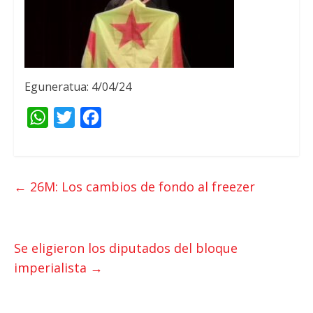
Eguneratua: 4/04/24
W
T
F
h
w
a
a
i
c
t
t
e
←
26M:
Los cambios de fondo al freezer
s
t
b
A
e
o
p
r
o
Se eligieron los diputados del bloque
p
k
imperialista
→