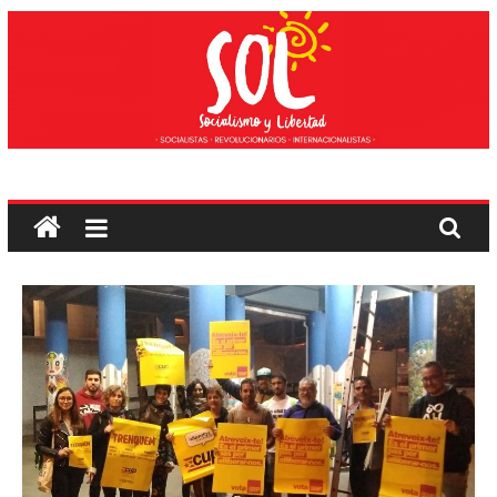
Edukira
salto
egin
Sozialismoa
eta
Askatasuna