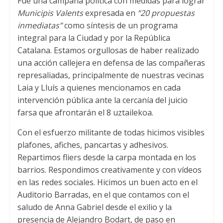
Fue una campaña política con medidas para lograr
Municipis Valents
expresada en
“20 propuestas
inmediatas”
como síntesis de un programa
integral para la Ciudad y por la República
Catalana. Estamos orgullosas de haber realizado
una acción callejera en defensa de las compañeras
represaliadas
,
principalmente de nuestras vecinas
Laia y Lluís a quienes mencionamos en cada
intervención pública ante la cercanía del juicio
farsa que afrontarán el
8 uztailekoa.
Con el esfuerzo militante de todas hicimos visibles
plafones
,
afiches
,
pancartas y adhesivos
.
Repartimos fliers desde la carpa montada en los
barrios
.
Respondimos creativamente y con vídeos
en las redes sociales
.
Hicimos un buen acto en el
Auditorio Barradas
,
en el que contamos con el
saludo de Anna Gabriel desde el exilio y la
presencia de Alejandro Bodart
,
de paso en