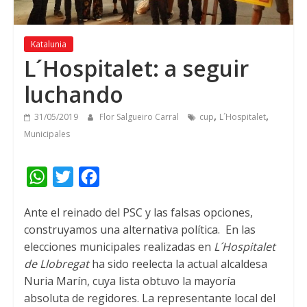
Katalunia
L´Hospitalet
:
a seguir
luchando
,
,
31/05/2019
Flor Salgueiro Carral
cup
L´Hospitalet
Municipales
W
T
F
h
w
a
Ante el reinado del PSC y las falsas opciones
,
a
i
c
construyamos una alternativa política
.
En las
t
t
e
elecciones municipales realizadas en
L´Hospitalet
s
t
b
de Llobregat
ha sido reelecta la actual alcaldesa
A
e
o
Nuria Marín
,
cuya lista obtuvo la mayoría
absoluta de regidores
.
La representante local del
p
r
o