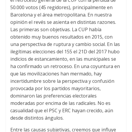
el retroceso general de la CUP con la pérdida de
50.000
votos
(45
regidores
),
principalmente en
Barcelona y el área metropolitana. En nuestra
opinión el revés se asienta en distintas razones
.
Las primeras son objetivas
.
La CUP había
obtenido muy buenos resultados en
2015,
con
una perspectiva de ruptura y cambio social
.
En las
ilegítimas elecciones del
155
el 21D del
2017
hubo
indicios de estancamiento
,
en las municipales se
ha confirmado un retroceso
.
En una coyuntura en
que las movilizaciones han mermado
,
hay
incertidumbre sobre la perspectiva y confusión
provocada por los partidos mayoritarios
,
dominaron las preferencias electorales
moderadas por encima de las radicales
.
No es
casualidad que el PSC y ERC hayan crecido
,
aún
desde distintos ángulos
.
Entre las causas subjetivas
,
creemos que influye