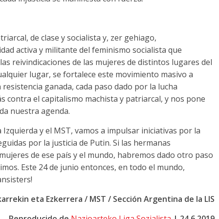
triarcal
,
de clase y socialista y
, zer gehiago,
idad activa y militante del feminismo socialista que
s reivindicaciones de las mujeres de distintos lugares del
ualquier lugar
,
se fortalece este movimiento masivo a
 resistencia ganada
,
cada paso dado por la lucha
s contra el capitalismo machista y patriarcal
,
y nos pone
oda nuestra agenda
.
a Izquierda y el MST
,
vamos a impulsar iniciativas por la
uidas por la justicia de Putin
.
Si las hermanas
 mujeres de ese país y el mundo
,
habremos dado otro paso
rimos
.
Este
24
de junio entonces
,
en todo el mundo
,
nsisters
!
lkarrekin eta Ezkerrera / MST /
Sección Argentina de la LIS
Reproducido de
Nazioarteko Liga Sozialista
| 24.6.2019