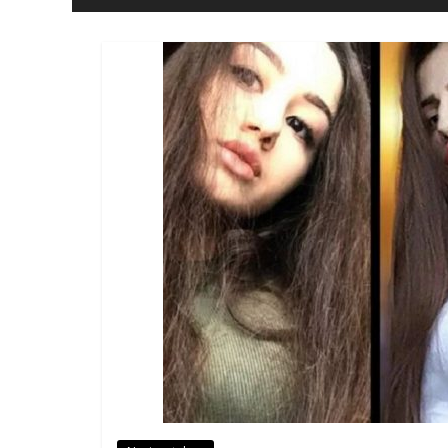
eta
Askatasuna