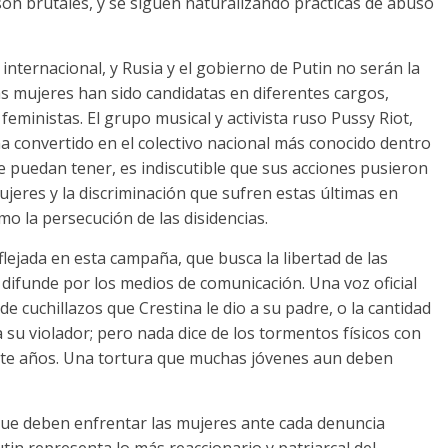
 son brutales
,
y se siguen naturalizando prácticas de abuso
 internacional
,
y Rusia y el gobierno de Putin no serán la
as mujeres han sido candidatas en diferentes cargos
,
 feministas
.
El grupo musical y activista ruso Pussy Riot
,
ha convertido en el colectivo nacional más conocido dentro
se puedan tener
,
es indiscutible que sus acciones pusieron
jeres y la discriminación que sufren estas últimas en
mo la persecución de las disidencias
.
flejada en esta campaña
,
que busca la libertad de las
 difunde por los medios de comunicación
.
Una voz oficial
de cuchillazos que Crestina le dio a su padre
,
o la cantidad
a su violador
;
pero nada dice de los tormentos físicos con
nte años
.
Una tortura que muchas jóvenes aun deben
al que deben enfrentar las mujeres ante cada denuncia
tin representa lo más reaccionario y patriarcal del