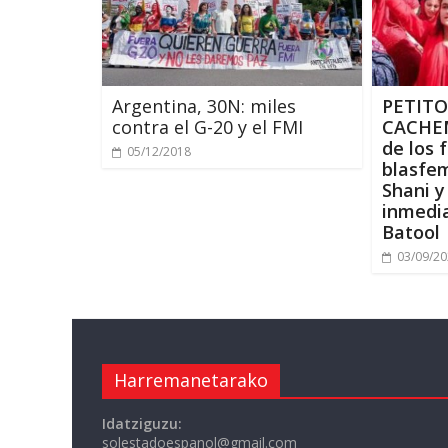
Argentina, 30N:
miles
PETITO
contra el G-20 y el FMI
CACHE
de los 
05/12/2018
blasfem
Shani y
inmedia
Batool
03/09/2
Harremanetarako
Idatziguzu:
solestadoespanol@gmail.com