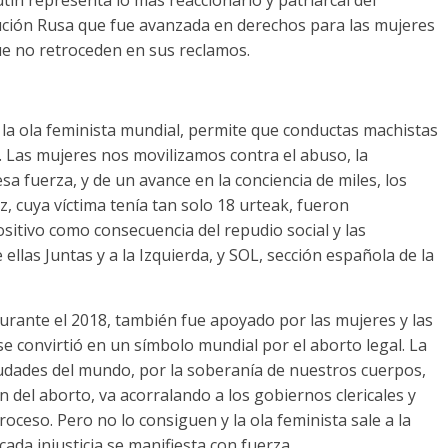
lución Rusa que fue avanzada en derechos para las mujeres
ue no retroceden en sus reclamos
.
,
la ola feminista mundial
,
permite que conductas machistas
.
Las mujeres nos movilizamos contra el abuso
,
la
esa fuerza
,
y de un avance en la conciencia de miles
,
los
ez,
cuya víctima tenía tan solo
18 urteak,
fueron
ositivo como consecuencia del repudio social y las
 ellas Juntas y a la Izquierda
,
y SOL
,
sección española de la
urante el
2018,
también fue apoyado por las mujeres y las
se convirtió en un símbolo mundial por el aborto legal
.
La
ciudades del mundo
,
por la soberanía de nuestros cuerpos
,
ón del aborto
,
va acorralando a los gobiernos clericales y
proceso
.
Pero no lo consiguen y la ola feminista sale a la
cada injusticia se manifiesta con fuerza
.