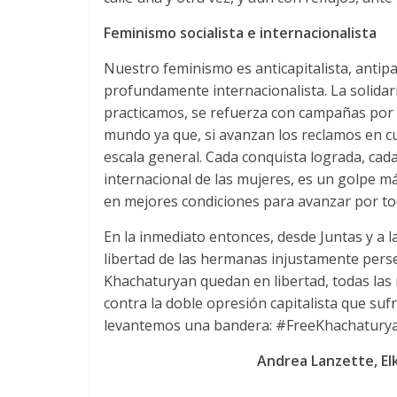
Feminismo socialista e internacionalista
Nuestro feminismo es anticapitalista
,
antipa
profundamente internacionalista
.
La solidar
practicamos
,
se refuerza con campañas por la
mundo ya que
,
si avanzan los reclamos en c
escala general
.
Cada conquista lograda
,
cada
internacional de las mujeres
,
es un golpe má
en mejores condiciones para avanzar por t
En la inmediato entonces
,
desde Juntas y a l
libertad de las hermanas injustamente perseg
Khachaturyan quedan en libertad
,
todas las
contra la doble opresión capitalista que suf
levantemos una bandera
: #
FreeKhachaturya
Andrea Lanzette
, E