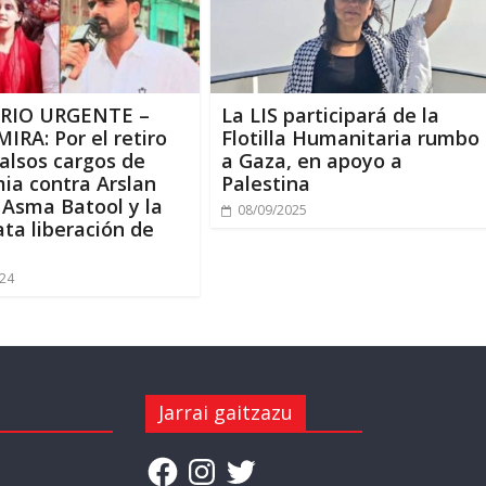
RIO URGENTE –
La LIS participará de la
MIRA
:
Por el retiro
Flotilla Humanitaria rumbo
falsos cargos de
a Gaza
,
en apoyo a
ia contra Arslan
Palestina
 Asma Batool y la
08/09/2025
ta liberación de
024
Jarrai gaitzazu
Facebook
Instagram
Twitter