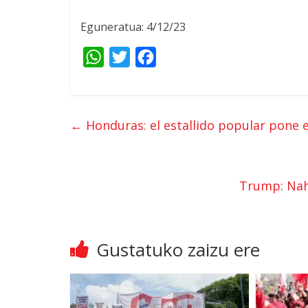
Eguneratua: 4/12/23
W
T
F
h
w
a
a
i
c
t
t
e
←
Honduras
:
el estallido popular pone 
s
t
b
A
e
o
p
r
o
Trump: Nahi
p
k
Gustatuko zaizu ere