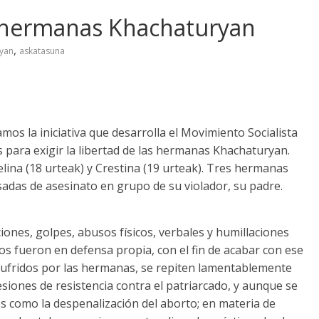
s hermanas Khachaturyan
,
yan
askatasuna
mos la iniciativa que desarrolla el Movimiento Socialista
para exigir la libertad de las hermanas Khachaturyan
.
elina
(18 urteak)
y Crestina
(19 urteak).
Tres hermanas
adas de asesinato en grupo de su violador
,
su padre
.
ciones
,
golpes
,
abusos físicos
,
verbales y humillaciones
tos fueron en defensa propia
,
con el fin de acabar con ese
ufridos por las hermanas
,
se repiten lamentablemente
siones de resistencia contra el patriarcado
,
y aunque se
s como la despenalización del aborto
;
en materia de