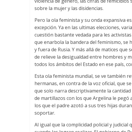
violencia de género
,
las cifras de femicidios
sobre la mujer y las disidencias
.
Pero la ola feminista y su onda expansiva es
excepción
.
Ya en las ultimas elecciones
,
vari
cuestión bastante vedada para les activistas
que enarbola la bandera del feminismo
,
se 
y fuera de Rusia
.
Y más allá de matices que 
de relieve la desigualdad entre hombres y mu
todos los ámbitos del Estado en ese país
,
co
Esta ola feminista mundial
,
se ve también re
hermanas
,
en contra de la voz oficial
,
que se
que solo narra descriptivamente la cantidad 
de martillazos con los que Argelina le pegó 
los que el padre azotó a sus tres hijas dura
soportar
.
Al igual que la complicidad policial y judici
cuando las logran realizar
.
El gobierno de Pu