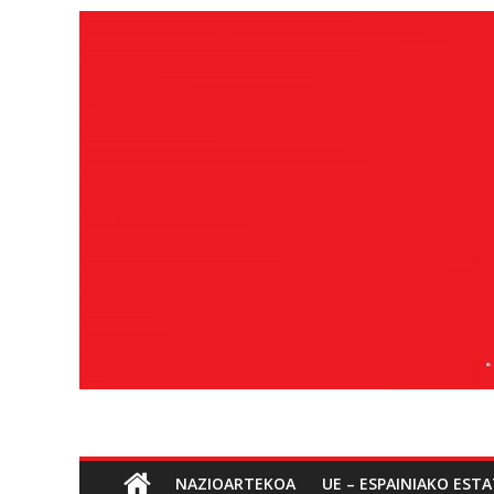
Edukira
salto
egin
Sozialismoa
NAZIOARTEKOA
UE – ESPAINIAKO EST