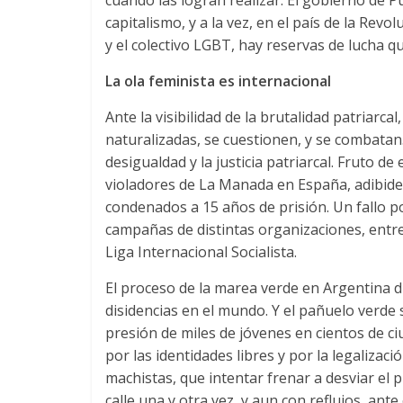
capitalismo
,
y a la vez
,
en el país de la Revo
y el colectivo LGBT
,
hay reservas de lucha q
La ola feminista es internacional
Ante la visibilidad de la brutalidad patriarcal
naturalizadas
,
se cuestionen
,
y se combatan
desigualdad y la justicia patriarcal
.
Fruto de 
violadores de La Manada en España
, adibid
condenados a
15
años de prisión
.
Un fallo p
campañas de distintas organizaciones
,
entre
Liga Internacional Socialista
.
El proceso de la marea verde en Argentina d
disidencias en el mundo
.
Y el pañuelo verde 
presión de miles de jóvenes en cientos de 
por las identidades libres y por la legalizaci
machistas
,
que intentar frenar a desviar el 
calle una y otra vez
,
y aun con reflujos
,
ante 