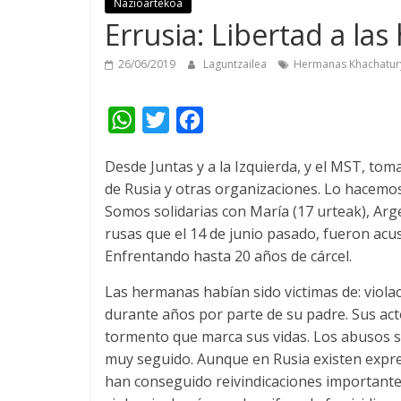
Nazioartekoa
Errusia:
Libertad a la
26/06/2019
Laguntzailea
Hermanas Khachatur
W
T
F
h
w
a
Desde Juntas y a la Izquierda
,
y el MST
,
toma
a
i
c
de Rusia y otras organizaciones
.
Lo hacemos 
t
t
e
Somos solidarias con María
(17 urteak),
Arg
s
t
b
rusas que el
14
de junio pasado
,
fueron acus
A
e
o
Enfrentando hasta
20
años de cárcel
.
p
r
o
Las hermanas habían sido victimas de
:
viola
p
k
durante años por parte de su padre
.
Sus ac
tormento que marca sus vidas
.
Los abusos s
muy seguido
.
Aunque en Rusia existen expre
han conseguido reivindicaciones importante