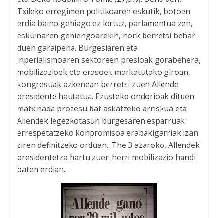
Txileko erregimen politikoaren eskutik, botoen
erdia baino gehiago ez lortuz, parlamentua zen,
eskuinaren gehiengoarekin, nork berretsi behar
duen garaipena. Burgesiaren eta
inperialismoaren sektoreen presioak gorabehera,
mobilizazioek eta erasoek markatutako giroan,
kongresuak azkenean berretsi zuen Allende
presidente hautatua. Ezusteko ondorioak dituen
matxinada prozesu bat askatzeko arriskua eta
Allendek legezkotasun burgesaren esparruak
errespetatzeko konpromisoa erabakigarriak izan
ziren definitzeko orduan.. The 3 azaroko, Allendek
presidentetza hartu zuen herri mobilizazio handi
baten erdian.