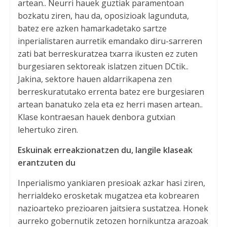
artean.. Neurri hauek guztiak paramentoan
bozkatu ziren, hau da, oposizioak lagunduta,
batez ere azken hamarkadetako sartze
inperialistaren aurretik emandako diru-sarreren
zati bat berreskuratzea txarra ikusten ez zuten
burgesiaren sektoreak islatzen zituen DCtik..
Jakina, sektore hauen aldarrikapena zen
berreskuratutako errenta batez ere burgesiaren
artean banatuko zela eta ez herri masen artean..
Klase kontraesan hauek denbora gutxian
lehertuko ziren.
Eskuinak erreakzionatzen du, langile klaseak
erantzuten du
Inperialismo yankiaren presioak azkar hasi ziren,
herrialdeko erosketak mugatzea eta kobrearen
nazioarteko prezioaren jaitsiera sustatzea. Honek
aurreko gobernutik zetozen hornikuntza arazoak