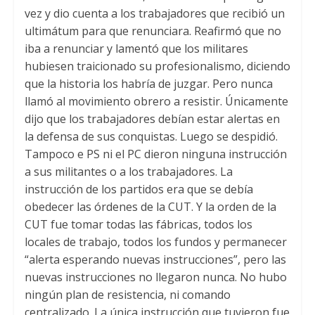
vez y dio cuenta a los trabajadores que recibió un
ultimátum para que renunciara
.
Reafirmó que no
iba a renunciar y lamentó que los militares
hubiesen traicionado su profesionalismo
,
diciendo
que la historia los habría de juzgar
.
Pero nunca
llamó al movimiento obrero a resistir
.
Únicamente
dijo que los trabajadores debían estar alertas en
la defensa de sus conquistas
.
Luego se despidió
.
Tampoco e PS ni el PC dieron ninguna instrucción
a sus militantes o a los trabajadores
.
La
instrucción de los partidos era que se debía
obedecer las órdenes de la CUT
.
Y la orden de la
CUT fue tomar todas las fábricas
,
todos los
locales de trabajo
,
todos los fundos y permanecer
“alerta esperando nuevas instrucciones”
,
pero las
nuevas instrucciones no llegaron nunca
.
No hubo
ningún plan de resistencia
,
ni comando
centralizado
.
La única instrucción que tuvieron fue