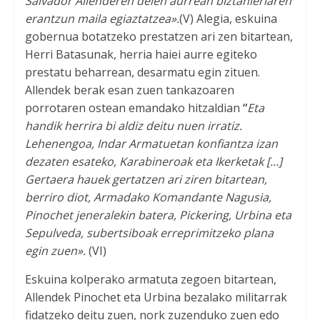
Salvador Allenderen deien aurrean biztanleriaren
erantzun maila egiaztatzea».
(V) Alegia, eskuina
gobernua botatzeko prestatzen ari zen bitartean,
Herri Batasunak, herria haiei aurre egiteko
prestatu beharrean, desarmatu egin zituen.
Allendek berak esan zuen tankazoaren
porrotaren ostean emandako hitzaldian
“
Eta
handik herrira bi aldiz deitu nuen irratiz.
Lehenengoa, Indar Armatuetan konfiantza izan
dezaten esateko, Karabineroak eta Ikerketak
[…]
Gertaera hauek gertatzen ari ziren bitartean,
berriro diot, Armadako Komandante Nagusia,
Pinochet jeneralekin batera, Pickering, Urbina eta
Sepulveda, subertsiboak erreprimitzeko plana
egin zuen».
(VI)
Eskuina kolperako armatuta zegoen bitartean,
Allendek Pinochet eta Urbina bezalako militarrak
fidatzeko deitu zuen, nork zuzenduko zuen edo