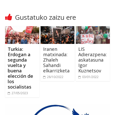
Gustatuko zaizu ere
Turkia:
Iranen
LIS
Erdogan a
matxinada:
Adierazpena:
segunda
Zhaleh
askatasuna
vuelta y
Sahandi
Igor
buena
elkarrizketa
Kuznetsov
elección de
28/10/2022
03/01/2022
los
socialistas
27/05/2023