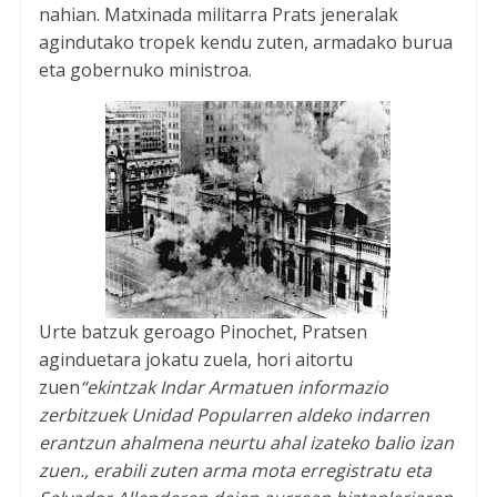
nahian. Matxinada militarra Prats jeneralak
agindutako tropek kendu zuten, armadako burua
eta gobernuko ministroa.
Urte batzuk geroago Pinochet, Pratsen
aginduetara jokatu zuela, hori aitortu
zuen
“ekintzak Indar Armatuen informazio
zerbitzuek Unidad Popularren aldeko indarren
erantzun ahalmena neurtu ahal izateko balio izan
zuen., erabili zuten arma mota erregistratu eta