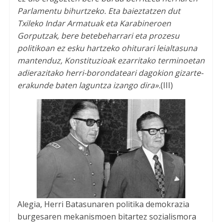
Parlamentu bihurtzeko. Eta baieztatzen dut
Txileko Indar Armatuak eta Karabineroen
Gorputzak, bere betebeharrari eta prozesu
politikoan ez esku hartzeko ohiturari leialtasuna
mantenduz, Konstituzioak ezarritako terminoetan
adierazitako herri-borondateari dagokion gizarte-
erakunde baten laguntza izango dira».
(III)
Alegia, Herri Batasunaren politika demokrazia
burgesaren mekanismoen bitartez sozialismora