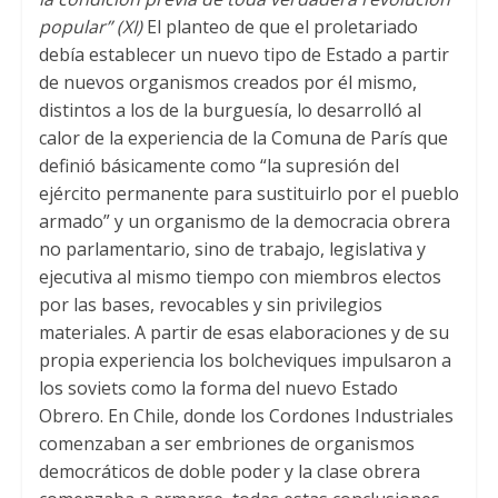
popular”
(
XI
)
El planteo de que el proletariado
debía establecer un nuevo tipo de Estado a partir
de nuevos organismos creados por él mismo
,
distintos a los de la burguesía
,
lo desarrolló al
calor de la experiencia de la Comuna de París que
definió básicamente como “la supresión del
ejército permanente para sustituirlo por el pueblo
armado” y un organismo de la democracia obrera
no parlamentario
,
sino de trabajo
,
legislativa y
ejecutiva al mismo tiempo con miembros electos
por las bases
,
revocables y sin privilegios
materiales
.
A partir de esas elaboraciones y de su
propia experiencia los bolcheviques impulsaron a
los soviets como la forma del nuevo Estado
Obrero
.
En Chile
,
donde los Cordones Industriales
comenzaban a ser embriones de organismos
democráticos de doble poder y la clase obrera