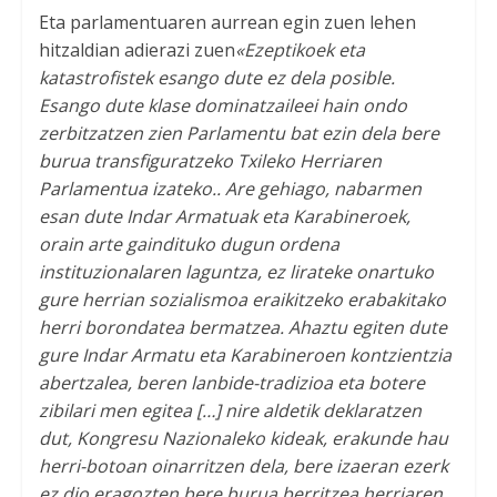
Eta parlamentuaren aurrean egin zuen lehen
hitzaldian adierazi zuen
«Ezeptikoek eta
katastrofistek esango dute ez dela posible.
Esango dute klase dominatzaileei hain ondo
zerbitzatzen zien Parlamentu bat ezin dela bere
burua transfiguratzeko Txileko Herriaren
Parlamentua izateko.. Are gehiago, nabarmen
esan dute Indar Armatuak eta Karabineroek,
orain arte gaindituko dugun ordena
instituzionalaren laguntza, ez lirateke onartuko
gure herrian sozialismoa eraikitzeko erabakitako
herri borondatea bermatzea. Ahaztu egiten dute
gure Indar Armatu eta Karabineroen kontzientzia
abertzalea, beren lanbide-tradizioa eta botere
zibilari men egitea […] nire aldetik deklaratzen
dut, Kongresu Nazionaleko kideak, erakunde hau
herri-botoan oinarritzen dela, bere izaeran ezerk
ez dio eragozten bere burua berritzea herriaren