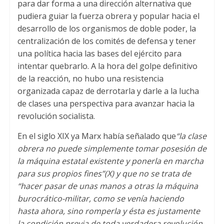
para dar forma a una dirección alternativa que
pudiera guiar la fuerza obrera y popular hacia el
desarrollo de los organismos de doble poder
,
la
centralización de los comités de defensa y tener
una política hacia las bases del ejército para
intentar quebrarlo
.
A la hora del golpe definitivo
de la reacción
,
no hubo una resistencia
organizada capaz de derrotarla y darle a la lucha
de clases una perspectiva para avanzar hacia la
revolución socialista
.
En el siglo XIX ya Marx había señalado que
“la clase
obrera no puede simplemente tomar posesión de
la máquina estatal existente y ponerla en marcha
para sus propios fines”
(
X
)
y que no se trata de
“hacer pasar de unas manos a otras la máquina
burocrático-militar
,
como se venía haciendo
hasta ahora
,
sino romperla y ésta es justamente
la condición previa de toda verdadera revolución