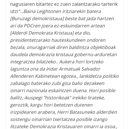
nagusiaren bitartez ez zuen zalantzarako tarterik
utzi
“…Baina Leightonen iritziarekin batera
[Buruzagi demokristaua] beste bat jada hartzen
ari da PDCren joera ez-eskuindarren artean
[Alderdi Demokrata Kristaua] eta dio,
presidentetzarako hauteskundeen ondoren
bezala, onuragarriak diren baldintza objektiboak
daudela demokrazia kristaua gobernu-arduretan
integratzea bilatzeko.. Aukera hori lortzeko
laguntza ona da Indar Armatuak Salvador
Allenderen Kabinetean egotea., lankidetza politiko
zabalago baterako zubi gisa balio dezakeen
oinarri nazionala eskaintzen duena. Hori posible
balitz, ikuspegi "historikoak" irekiko lirateke,
geroztik, kargu hori betetzen dutenen
irizpidearen arabera, Herri Batasuneko alderdien
sostengu oinarrian txertatzea posible izango
litzateke Demokrazia Kristauaren oinarri ia osoa.,