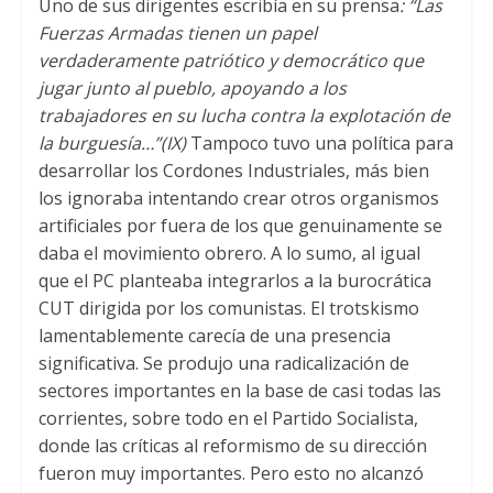
Uno de sus dirigentes escribía en su prensa
:
“Las
Fuerzas Armadas tienen un papel
verdaderamente patriótico y democrático que
jugar junto al pueblo
,
apoyando a los
trabajadores en su lucha contra la explotación de
la burguesía…”
(
IX
)
Tampoco tuvo una política para
desarrollar los Cordones Industriales
,
más bien
los ignoraba intentando crear otros organismos
artificiales por fuera de los que genuinamente se
daba el movimiento obrero. A lo sumo
,
al igual
que el PC planteaba integrarlos a la burocrática
CUT dirigida por los comunistas
.
El trotskismo
lamentablemente carecía de una presencia
significativa
.
Se produjo una radicalización de
sectores importantes en la base de casi todas las
corrientes
,
sobre todo en el Partido Socialista
,
donde las críticas al reformismo de su dirección
fueron muy importantes
.
Pero esto no alcanzó