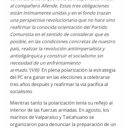
al compañero Allende
.
Estas tres obligaciones
están íntimamente unidas y en el fondo trazan
una perspectiva revolucionaria que no hace sino
reafirmar la conocida orientación del Partido
Comunista en el sentido de considerar que es
posible
,
en las condiciones concretas de nuestro
país
,
realizar la revolución antiimperialista y
antioligárquica y construir el socialismo sin
necesidad de un enfrentamiento
armado.”
(
VIII
)
En plena polarización la estrategia
del PC era ganar en las elecciones a celebrarse
tres años después y reafirmar la vía pacífica al
socialismo
Mientras tanto la polarización tenía su reflejo al
interior de las fuerzas armadas
.
En agosto
,
los
marinos de Valparaíso y Talcahuano se
organizaron para denunciar la preparación de un