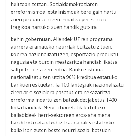
heltzean zetzan.. Sozialdemokraziaren
erreformismoa, estalinismoak bere gain hartu
zuen proban jarri zen. Emaitza pertsonaia
tragikoa hartuko zuen handik gutxira.
behin gobernuan, Allendek UPren programa
aurrera eramateko neurriak bultzatu zituen.
kobrea nazionalizatu zen, esportazio produktu
nagusia eta burdin meatzaritza handiak, ikatza,
saltpetroa eta zementua. Banku sistema
nazionalizatu zen utzita 90% kreditua estatuko
bankuen eskuetan. Ia 100 lantegiak nazionalizatu
ziren arlo sozialera pasatuz eta nekazaritza
erreforma indartu zen batzuk desjabetuz 1400
finka handiak. Neurri horietatik lortutako
baliabideek herri-sektoreen eros-ahalmena
handitzeko eta etxebizitza-planak sustatzeko
balio izan zuten beste neurri sozial batzuen