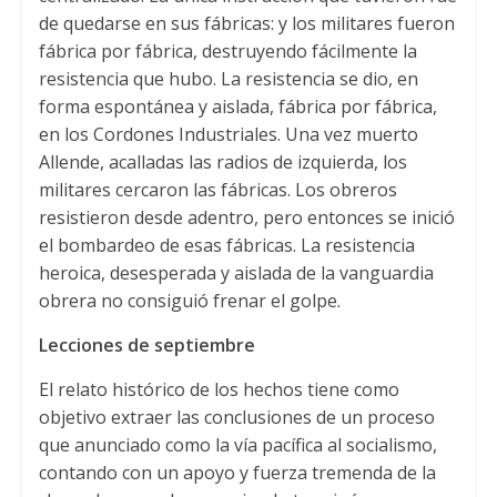
de quedarse en sus fábricas
:
y los militares fueron
fábrica por fábrica
,
destruyendo fácilmente la
resistencia que hubo
.
La resistencia se dio
,
en
forma espontánea y aislada
,
fábrica por fábrica
,
en los Cordones Industriales
.
Una vez muerto
Allende
,
acalladas las radios de izquierda
,
los
militares cercaron las fábricas
.
Los obreros
resistieron desde adentro
,
pero entonces se inició
el bombardeo de esas fábricas
.
La resistencia
heroica
,
desesperada y aislada de la vanguardia
obrera no consiguió frenar el golpe
.
Lecciones de septiembre
El relato histórico de los hechos tiene como
objetivo extraer las conclusiones de un proceso
que anunciado como la vía pacífica al socialismo
,
contando con un apoyo y fuerza tremenda de la