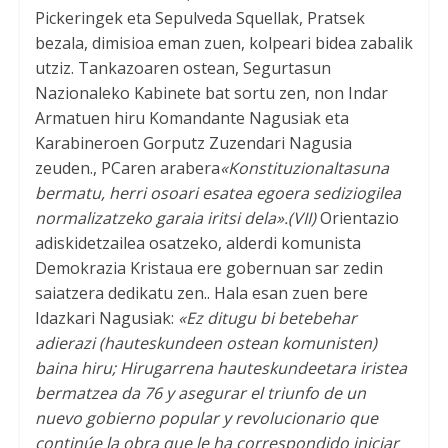
Pickeringek eta Sepulveda Squellak, Pratsek
bezala, dimisioa eman zuen, kolpeari bidea zabalik
utziz. Tankazoaren ostean, Segurtasun
Nazionaleko Kabinete bat sortu zen, non Indar
Armatuen hiru Komandante Nagusiak eta
Karabineroen Gorputz Zuzendari Nagusia
zeuden., PCaren arabera
«Konstituzionaltasuna
bermatu, herri osoari esatea egoera sediziogilea
normalizatzeko garaia iritsi dela».
(VII)
Orientazio
adiskidetzailea osatzeko, alderdi komunista
Demokrazia Kristaua ere gobernuan sar zedin
saiatzera dedikatu zen.. Hala esan zuen bere
Idazkari Nagusiak:
«Ez ditugu bi betebehar
adierazi (hauteskundeen ostean komunisten)
baina hiru; Hirugarrena hauteskundeetara iristea
bermatzea da 76
y asegurar el triunfo de un
nuevo gobierno popular y revolucionario que
continúe la obra que le ha correspondido iniciar