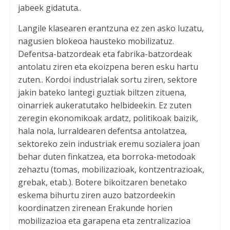
jabeek gidatuta..
Langile klasearen erantzuna ez zen asko luzatu,
nagusien blokeoa hausteko mobilizatuz.
Defentsa-batzordeak eta fabrika-batzordeak
antolatu ziren eta ekoizpena beren esku hartu
zuten.. Kordoi industrialak sortu ziren, sektore
jakin bateko lantegi guztiak biltzen zituena,
oinarriek aukeratutako helbideekin. Ez zuten
zeregin ekonomikoak ardatz, politikoak baizik,
hala nola, lurraldearen defentsa antolatzea,
sektoreko zein industriak eremu sozialera joan
behar duten finkatzea, eta borroka-metodoak
zehaztu (tomas, mobilizazioak, kontzentrazioak,
grebak, etab.). Botere bikoitzaren benetako
eskema bihurtu ziren auzo batzordeekin
koordinatzen zirenean Erakunde horien
mobilizazioa eta garapena eta zentralizazioa