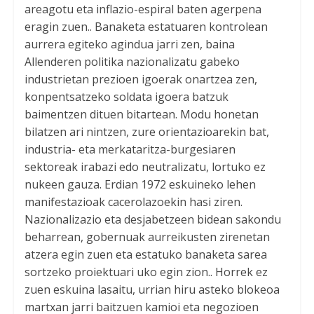
areagotu eta inflazio-espiral baten agerpena
eragin zuen.. Banaketa estatuaren kontrolean
aurrera egiteko agindua jarri zen, baina
Allenderen politika nazionalizatu gabeko
industrietan prezioen igoerak onartzea zen,
konpentsatzeko soldata igoera batzuk
baimentzen dituen bitartean. Modu honetan
bilatzen ari nintzen, zure orientazioarekin bat,
industria- eta merkataritza-burgesiaren
sektoreak irabazi edo neutralizatu, lortuko ez
nukeen gauza. Erdian 1972 eskuineko lehen
manifestazioak cacerolazoekin hasi ziren.
Nazionalizazio eta desjabetzeen bidean sakondu
beharrean, gobernuak aurreikusten zirenetan
atzera egin zuen eta estatuko banaketa sarea
sortzeko proiektuari uko egin zion.. Horrek ez
zuen eskuina lasaitu, urrian hiru asteko blokeoa
martxan jarri baitzuen kamioi eta negozioen