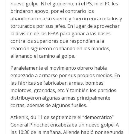
nuevo golpe
.
NI el gobierno
,
ni el PS
,
ni el PC les
brindaron apoyo
,
por el contrario los
abandonaron a su suerte y fueron encarcelados y
torturados por sus jefes
.
En lugar de aprovechar
la división de las FFAA para ganar a las bases
contra los superiores que respondían a la
reacción siguieron confiando en los mandos
,
allanando el camino al golpe
.
Paralelamente el movimiento obrero había
empezado a armarse por sus propios medios
.
En
las fábricas se fabricaban armas
,
bombas
molotovs
,
granadas
,
etc
.
Y también los partidos
distribuyeron algunas armas principalmente
cortas
,
además de algunos fusiles
.
Azkenik, du 11
de septiembre el “democrático”
General Pinochet encabezaba un nuevo golpe
.
A
las 10
:30
de la mañana
,
Allende habló por segunda