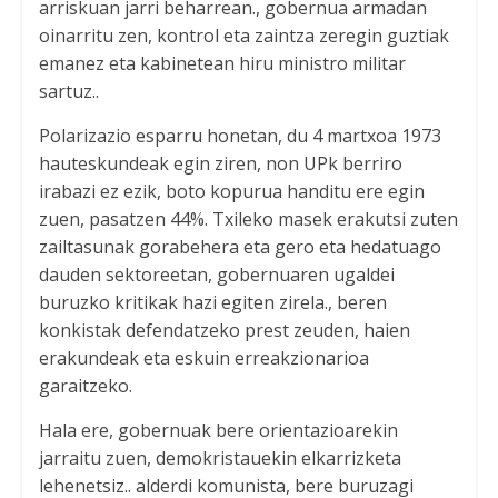
arriskuan jarri beharrean., gobernua armadan
oinarritu zen, kontrol eta zaintza zeregin guztiak
emanez eta kabinetean hiru ministro militar
sartuz..
Polarizazio esparru honetan, du 4 martxoa 1973
hauteskundeak egin ziren, non UPk berriro
irabazi ez ezik, boto kopurua handitu ere egin
zuen, pasatzen 44%. Txileko masek erakutsi zuten
zailtasunak gorabehera eta gero eta hedatuago
dauden sektoreetan, gobernuaren ugaldei
buruzko kritikak hazi egiten zirela., beren
konkistak defendatzeko prest zeuden, haien
erakundeak eta eskuin erreakzionarioa
garaitzeko.
Hala ere, gobernuak bere orientazioarekin
jarraitu zuen, demokristauekin elkarrizketa
lehenetsiz.. alderdi komunista, bere buruzagi