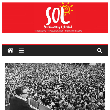
Edukira
salto
egin
Sozialismoa
eta
Askatasuna