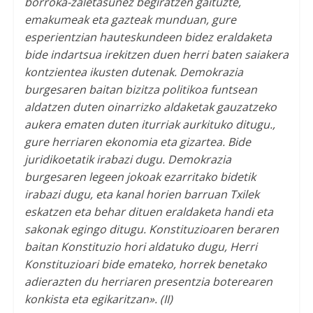
borroka-zaletasunez begiratzen gaituzte,
emakumeak eta gazteak munduan, gure
esperientzian hauteskundeen bidez eraldaketa
bide indartsua irekitzen duen herri baten saiakera
kontzientea ikusten dutenak. Demokrazia
burgesaren baitan bizitza politikoa funtsean
aldatzen duten oinarrizko aldaketak gauzatzeko
aukera ematen duten iturriak aurkituko ditugu.,
gure herriaren ekonomia eta gizartea. Bide
juridikoetatik irabazi dugu. Demokrazia
burgesaren legeen jokoak ezarritako bidetik
irabazi dugu, eta kanal horien barruan Txilek
eskatzen eta behar dituen eraldaketa handi eta
sakonak egingo ditugu. Konstituzioaren beraren
baitan Konstituzio hori aldatuko dugu, Herri
Konstituzioari bide emateko, horrek benetako
adierazten du herriaren presentzia boterearen
konkista eta egikaritzan».
(II)