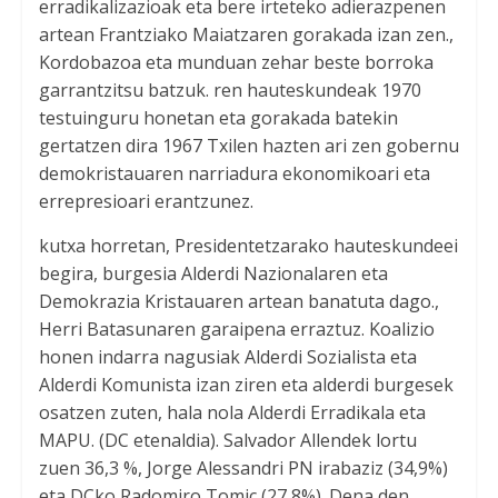
erradikalizazioak eta bere irteteko adierazpenen
artean Frantziako Maiatzaren gorakada izan zen.,
Kordobazoa eta munduan zehar beste borroka
garrantzitsu batzuk. ren hauteskundeak 1970
testuinguru honetan eta gorakada batekin
gertatzen dira 1967 Txilen hazten ari zen gobernu
demokristauaren narriadura ekonomikoari eta
errepresioari erantzunez.
kutxa horretan, Presidentetzarako hauteskundeei
begira, burgesia Alderdi Nazionalaren eta
Demokrazia Kristauaren artean banatuta dago.,
Herri Batasunaren garaipena erraztuz. Koalizio
honen indarra nagusiak Alderdi Sozialista eta
Alderdi Komunista izan ziren eta alderdi burgesek
osatzen zuten, hala nola Alderdi Erradikala eta
MAPU. (DC etenaldia). Salvador Allendek lortu
zuen 36,3 %, Jorge Alessandri PN irabaziz (34,9%)
eta DCko Radomiro Tomic (27,8%). Dena den,