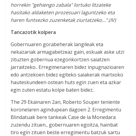
horrekin "gehiengo zabala" lortuko litzateke
hasitako aldaketen prozesuari laguntzeko eta
haren funtsezko zuzenketak ziurtatzeko...".
(IV)
Tancazotik kolpera
Gobernuaren gorabeherak langileak eta
nekazariak armagabetzeaz gain, eskuak aske utzi
zituzten gobernua ezegonkortzen saiatzen
jarraitzeko.. Erregimenaren bidez inpugnazioaren
edo antzekoen bidez egiteko saiakerak martxoko
hauteskundeen ostean huts egin zuen eta azkar
egin zuten estatu kolpe baten bidez..
The 29 Ekainaren 2an, Roberto Souper teniente
koronelaren agindupean dagoen 2. Erregimentu
Blindatuak bere tankeak Case de la Monedara
zuzendu zituen., gobernuaren egoitza, hainbat
tiro egin zituen beste erregimentu batzuk sartu