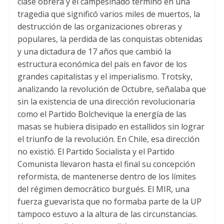
clase obrera y el campesinado terminó en una
tragedia que significó varios miles de muertos
,
la
destrucción de las organizaciones obreras y
populares
,
la perdida de las conquistas obtenidas
y una dictadura de
17
años que cambió la
estructura económica del país en favor de los
grandes capitalistas y el imperialismo
.
Trotsky
,
analizando la revolución de Octubre
,
señalaba que
sin la existencia de una dirección revolucionaria
como el Partido Bolchevique la energía de las
masas se hubiera disipado en estallidos sin lograr
el triunfo de la revolución
.
En Chile
,
esa dirección
no existió
.
El Partido Socialista y el Partido
Comunista llevaron hasta el final su concepción
reformista
,
de mantenerse dentro de los límites
del régimen democrático burgués
.
El MIR
,
una
fuerza guevarista que no formaba parte de la UP
tampoco estuvo a la altura de las circunstancias
.