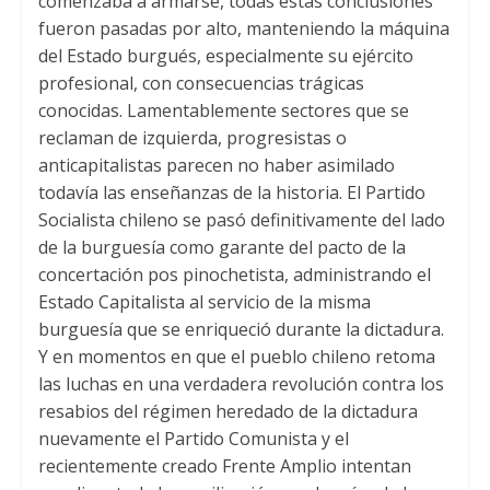
comenzaba a armarse
,
todas estas conclusiones
fueron pasadas por alto
,
manteniendo la máquina
del Estado burgués
,
especialmente su ejército
profesional
,
con consecuencias trágicas
conocidas
.
Lamentablemente sectores que se
reclaman de izquierda
,
progresistas o
anticapitalistas parecen no haber asimilado
todavía las enseñanzas de la historia
.
El Partido
Socialista chileno se pasó definitivamente del lado
de la burguesía como garante del pacto de la
concertación pos pinochetista
,
administrando el
Estado Capitalista al servicio de la misma
burguesía que se enriqueció durante la dictadura
.
Y en momentos en que el pueblo chileno retoma
las luchas en una verdadera revolución contra los
resabios del régimen heredado de la dictadura
nuevamente el Partido Comunista y el
recientemente creado Frente Amplio intentan