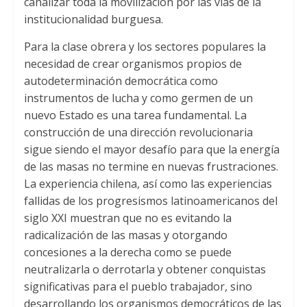
canalizar toda la movilización por las vías de la
institucionalidad burguesa
.
Para la clase obrera y los sectores populares la
necesidad de crear organismos propios de
autodeterminación democrática como
instrumentos de lucha y como germen de un
nuevo Estado es una tarea fundamental
.
La
construcción de una dirección revolucionaria
sigue siendo el mayor desafío para que la energía
de las masas no termine en nuevas frustraciones
.
La experiencia chilena
,
así como las experiencias
fallidas de los progresismos latinoamericanos del
siglo XXI muestran que no es evitando la
radicalización de las masas y otorgando
concesiones a la derecha como se puede
neutralizarla o derrotarla y obtener conquistas
significativas para el pueblo trabajador
,
sino
desarrollando los organismos democráticos de las