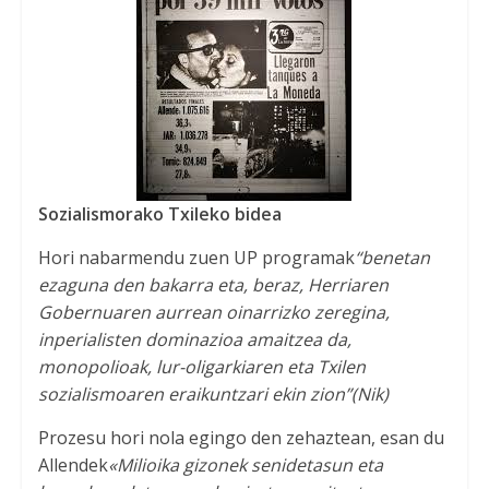
Sozialismorako Txileko bidea
Hori nabarmendu zuen UP programak
“benetan
ezaguna den bakarra eta, beraz, Herriaren
Gobernuaren aurrean oinarrizko zeregina,
inperialisten dominazioa amaitzea da,
monopolioak, lur-oligarkiaren eta Txilen
sozialismoaren eraikuntzari ekin zion”
(Nik)
Prozesu hori nola egingo den zehaztean, esan du
Allendek
«Milioika gizonek senidetasun eta