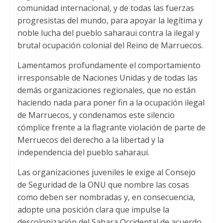
s
t
b
comunidad internacional
,
y de todas las fuerzas
A
e
o
progresistas del mundo
,
para apoyar la legítima y
noble lucha del pueblo saharaui contra la ilegal y
p
r
o
brutal ocupación colonial del Reino de Marruecos
.
p
k
Lamentamos profundamente el comportamiento
irresponsable de Naciones Unidas y de todas las
demás organizaciones regionales
,
que no están
haciendo nada para poner fin a la ocupación ilegal
de Marruecos
,
y condenamos este silencio
cómplice frente a la flagrante violación de parte de
Merruecos del derecho a la libertad y la
independencia del pueblo saharaui
.
Las organizaciones juveniles le exige al Consejo
de Seguridad de la ONU que nombre las cosas
como deben ser nombradas y
,
en consecuencia
,
adopte una posición clara que impulse la
descolonización del Sahara Occidental de acuerdo