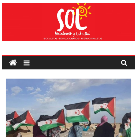
Edukira
salto
egin
Sozialismoa
eta
Askatasuna