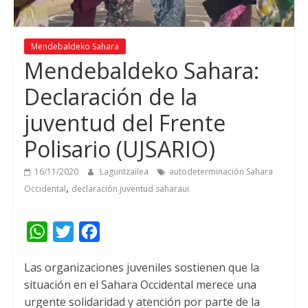
Mendebaldeko Sahara
Mendebaldeko Sahara:
Declaración de la
juventud del Frente
Polisario
(
UJSARIO
)
16/11/2020
Laguntzailea
autodeterminación Sahara
,
Occidental
declaración juventud saharaui
W
T
F
h
w
a
Las organizaciones juveniles sostienen que la
a
i
c
situación en el Sahara Occidental merece una
t
t
e
urgente solidaridad y atención por parte de la