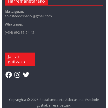
Harremanetarako
Idatziguzu:
solestadoespanol@gmail.com
Whatsapp:
(+34) 692 39 54 42
Jarrai
gaitzazu
Facebook
Instagram
Twitter
Copyrighta © 2026
Sozialismoa eta Askatasuna
. Eskubide
guztiak erreserbatuak.