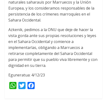
naturales saharauis por Marruecos y la Unión
Europea
,
y los consideramos responsables de la
persistencia de los crímenes marroquíes en el
Sahara Occidental
.
Azkenik,
pedimos a la ONU que deje de hacer la
vista gorda ante sus propias resoluciones y leyes
en el Sahara Occidental y comience a
implementarlas
,
obligando a Marruecos a
retirarse completamente del Sahara Occidental
para permitir que su pueblo viva libremente y con
dignidad en su tierra
.
Eguneratua: 4/12/23
W
T
F
h
w
a
a
i
c
t
t
e