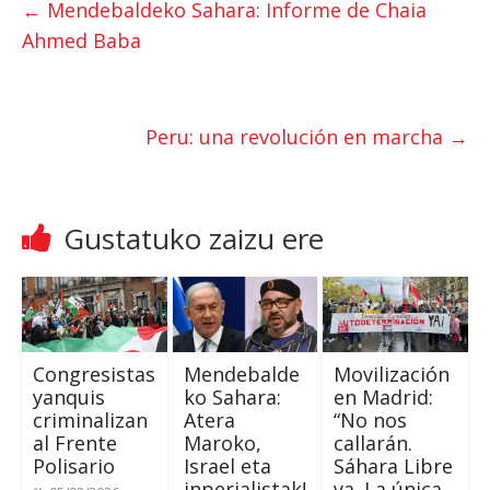
←
Mendebaldeko Sahara:
Informe de Chaia
s
t
b
Ahmed Baba
A
e
o
p
r
o
p
k
Peru:
una revolución en marcha
→
Gustatuko zaizu ere
Congresistas
Mendebalde
Movilización
yanquis
ko Sahara:
en Madrid
:
criminalizan
Atera
“No nos
al Frente
Maroko,
callarán
.
Polisario
Israel eta
Sáhara Libre
inperialistak!
ya
.
La única