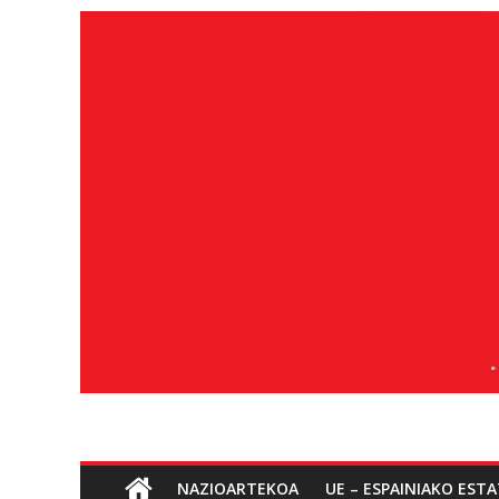
Edukira
salto
egin
Sozialismoa
NAZIOARTEKOA
UE – ESPAINIAKO EST