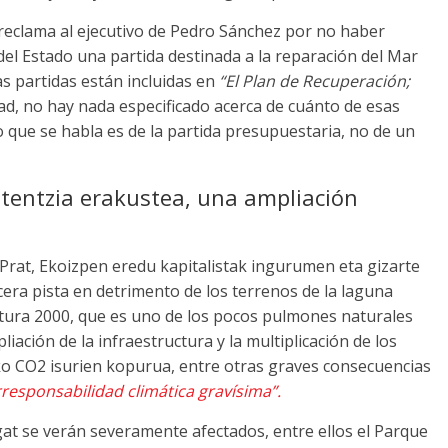
 reclama al ejecutivo de Pedro Sánchez por no haber
el Estado una partida destinada a la reparación del Mar
s partidas están incluidas en
“El Plan de Recuperación
;
dad
,
no hay nada especificado acerca de cuánto de esas
o que se habla es de la partida presupuestaria
,
no de un
tentzia erakustea,
una ampliación
 Prat
, Ekoizpen eredu kapitalistak ingurumen eta gizarte
ercera pista en detrimento de los terrenos de la laguna
tura
2000,
que es uno de los pocos pulmones naturales
liación de la infraestructura y la multiplicación de los
o CO2 isurien kopurua,
entre otras graves consecuencias
rresponsabilidad climática gravísima”
.
egat se verán severamente afectados
,
entre ellos el Parque