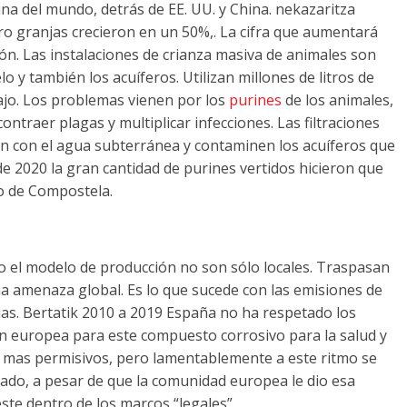
cina del mundo
,
detrás de EE
. UU.
y China
. nekazaritza
cro granjas crecieron en un
50%,.
La cifra que aumentará
ión
.
Las instalaciones de crianza masiva de animales son
elo y también los acuíferos
.
Utilizan millones de litros de
ajo
.
Los problemas vienen por los
purines
de los animales
,
ontraer plagas y multiplicar infecciones
.
Las filtraciones
n con el agua subterránea y contaminen los acuíferos que
de
2020
la gran cantidad de purines vertidos hicieron que
go de Compostela
.
 el modelo de producción no son sólo locales
.
Traspasan
una amenaza global
.
Es lo que sucede con las emisiones de
jas
. Bertatik 2010 a 2019
España no ha respetado los
ión europea para este compuesto corrosivo para la salud y
s mas permisivos
,
pero lamentablemente a este ritmo se
tado
,
a pesar de que la comunidad europea le dio esa
ste dentro de los marcos “legales”
.