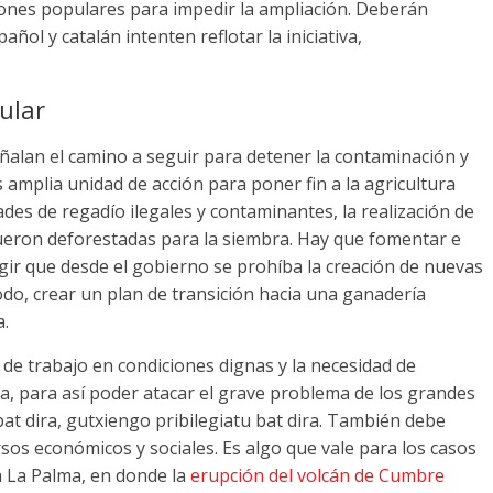
ones populares para impedir la ampliación
.
Deberán
ñol y catalán intenten reflotar la iniciativa
,
ular
eñalan el camino a seguir para detener la contaminación y
s amplia unidad de acción para poner fin a la agricultura
dades de regadío ilegales y contaminantes
,
la realización de
ueron deforestadas para la siembra
.
Hay que fomentar e
igir que desde el gobierno se prohíba la creación de nuevas
odo
,
crear un plan de transición hacia una ganadería
a
.
 de trabajo en condiciones dignas y la necesidad de
ia
,
para así poder atacar el grave problema de los grandes
bat dira, gutxiengo pribilegiatu bat dira.
También debe
sos económicos y sociales
.
Es algo que vale para los casos
a La Palma
,
en donde la
erupción del volcán de Cumbre