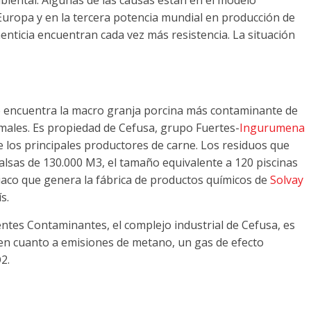
Europa y en la tercera potencia mundial en producción de
imenticia encuentran cada vez más resistencia
.
La situación
 encuentra la macro granja porcina más contaminante de
males
.
Es propiedad de Cefusa
,
grupo Fuertes
-
Ingurumena
 los principales productores de carne
.
Los residuos que
alsas de
130.000
M3
,
el tamaño equivalente a
120
piscinas
iaco que genera la fábrica de productos químicos de
Solvay
ís
.
uentes Contaminantes
,
el complejo industrial de Cefusa
,
es
en cuanto a emisiones de metano
,
un gas de efecto
O2
.