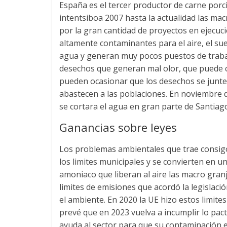
España es el tercer productor de carne por
intentsiboa 2007
hasta la actualidad las ma
por la gran cantidad de proyectos en ejecuc
altamente contaminantes para el aire
,
el su
agua y generan muy pocos puestos de trab
desechos que generan mal olor
,
que puede c
pueden ocasionar que los desechos se junte
abastecen a las poblaciones
.
En noviembre 
se cortara el agua en gran parte de Santia
Ganancias sobre leyes
Los problemas ambientales que trae consigo
los limites municipales y se convierten en 
amoniaco que liberan al aire las macro gran
limites de emisiones que acordó la legislac
el ambiente. En
2020
la UE hizo estos limite
prevé que en
2023
vuelva a incumplir lo pac
ayuda al sector para que su contaminación e