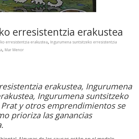
o erresistentzia erakustea
,
ko erresistentzia erakustea
Ingurumena suntsitzeko erresistentzia
,
ea
Mar Menor
resistentzia erakustea, Ingurumena
 erakustea, Ingurumena suntsitzeko
l Prat y otros emprendimientos se
mo prioriza las ganancias
a
.
biental
.
Algunas de las causas están en el modelo