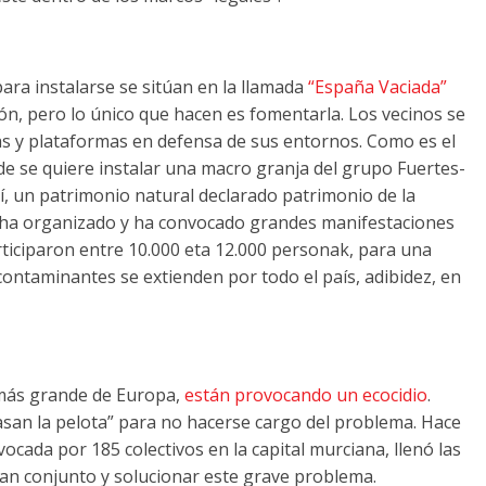
ra instalarse se sitúan en la llamada
“España Vaciada”
ión
,
pero lo único que hacen es fomentarla
.
Los vecinos se
s y plataformas en defensa de sus entornos
.
Como es el
e se quiere instalar una macro granja del grupo Fuertes-
í
,
un patrimonio natural declarado patrimonio de la
 ha organizado y ha convocado grandes manifestaciones
rticiparon entre
10.000 eta 12.000 personak,
para una
contaminantes se extienden por todo el país
, adibidez,
en
 más grande de Europa
,
están provocando un ecocidio
.
pasan la pelota” para no hacerse cargo del problema
.
Hace
vocada por
185
colectivos en la capital murciana
,
llenó las
plan conjunto y solucionar este grave problema
.