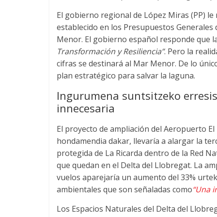
El gobierno regional de López Miras
(PP)
le
establecido en los Presupuestos Generales d
Menor
.
El gobierno español responde que la
Transformación y Resiliencia”
.
Pero la reali
cifras se destinará al Mar Menor
.
De lo únic
plan estratégico para salvar la laguna
.
Ingurumena suntsitzeko erresis
innecesaria
El proyecto de ampliación del Aeropuerto El
hondamendia dakar,
llevaría a alargar la t
protegida de La Ricarda dentro de la Red Na
que quedan en el Delta del Llobregat
.
La amp
vuelos aparejaría un aumento del
33% urtek
ambientales que son señaladas como
“Una i
Los Espacios Naturales del Delta del Llobr