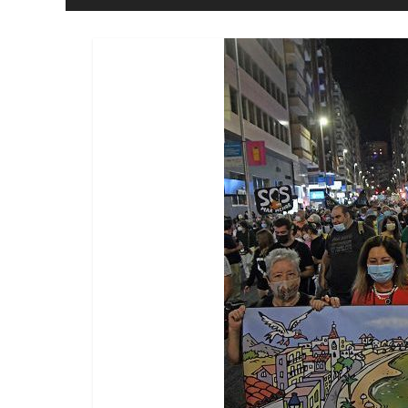
eta
Askatasuna