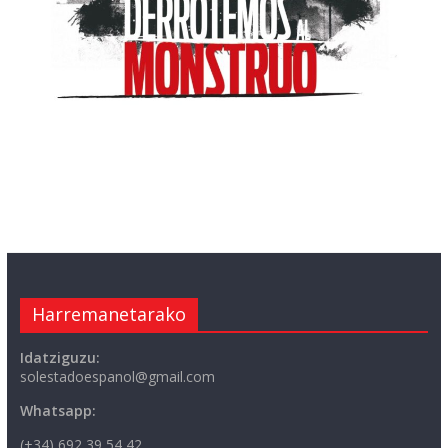
Harremanetarako
Idatziguzu:
solestadoespanol@gmail.com
Whatsapp:
(+34) 692 39 54 42