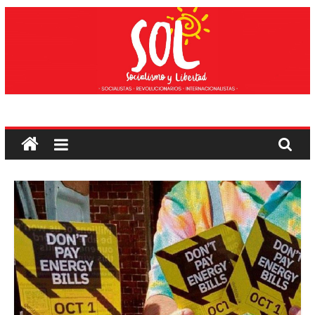
Edukira
salto
egin
Sozialismoa
eta
Askatasuna