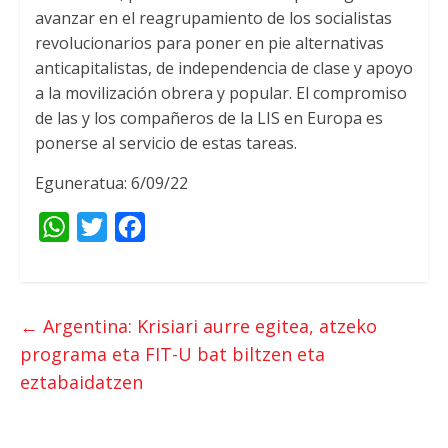
avanzar en el reagrupamiento de los socialistas
revolucionarios para poner en pie alternativas
anticapitalistas
,
de independencia de clase y apoyo
a la movilización obrera y popular
.
El compromiso
de las y los compañeros de la LIS en Europa es
ponerse al servicio de estas tareas
.
Eguneratua: 6/09/22
W
T
F
h
w
a
a
i
c
t
t
e
←
Argentina: Krisiari aurre egitea, atzeko
s
t
b
programa eta FIT-U bat biltzen eta
A
e
o
eztabaidatzen
p
r
o
p
k