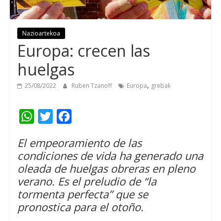
Nazioartekoa
Europa:
crecen las
huelgas
,
25/08/2022
Ruben Tzanoff
Europa
grebak
W
T
F
h
w
a
El empeoramiento de las
a
i
c
condiciones de vida ha generado una
t
t
e
oleada de huelgas obreras en pleno
s
t
b
verano
.
Es el preludio de “la
A
e
o
tormenta perfecta” que se
pronostica para el otoño
.
p
r
o
p
k