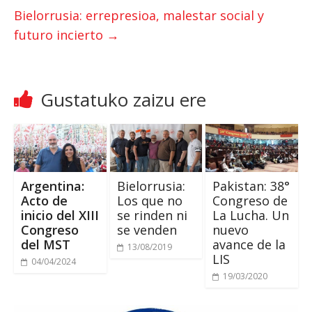
Bielorrusia: errepresioa,
malestar social y
futuro incierto
→
Gustatuko zaizu ere
Argentina:
Bielorrusia:
Pakistan: 38
°
Acto de
Los que no
Congreso de
inicio del XIII
se rinden ni
La Lucha
.
Un
Congreso
se venden
nuevo
del MST
avance de la
13/08/2019
LIS
04/04/2024
19/03/2020