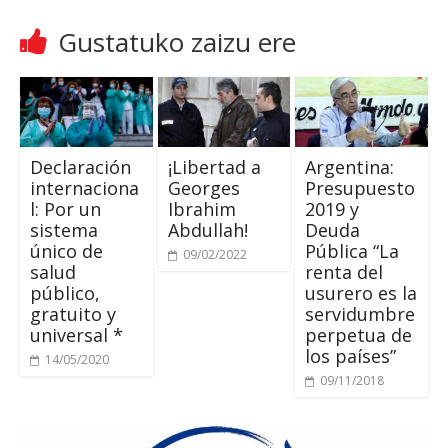
Gustatuko zaizu ere
Declaración
¡Libertad a
Argentina:
internaciona
Georges
Presupuesto
l
:
Por un
Ibrahim
2019
y
sistema
Abdullah
!
Deuda
único de
Pública “La
09/02/2022
salud
renta del
público
,
usurero es la
gratuito y
servidumbre
universal
*
perpetua de
los países”
14/05/2020
09/11/2018