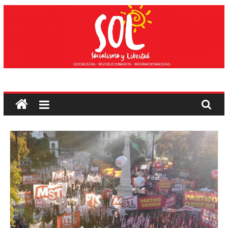
Edukira
salto
egin
Sozialismoa
eta
Askatasuna