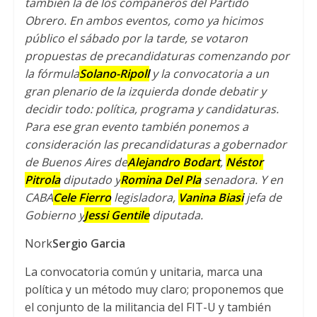
también la de los compañeros del Partido
s
t
b
Obrero
.
En ambos eventos
,
como ya hicimos
A
e
o
público el sábado por la tarde
,
se votaron
propuestas de precandidaturas comenzando por
p
r
o
la fórmula
Solano-Ripoll
y la convocatoria a un
p
k
gran plenario de la izquierda donde debatir y
decidir todo
:
política
,
programa y candidaturas
.
Para ese gran evento también ponemos a
consideración las precandidaturas a gobernador
de Buenos Aires de
Alejandro Bodart
,
Néstor
Pitrola
diputado y
Romina Del Pla
senadora
.
Y en
CABA
Cele Fierro
legisladora
,
Vanina Biasi
jefa de
Gobierno y
Jessi Gentile
diputada
.
Nork
Sergio Garcia
La convocatoria común y unitaria
,
marca una
política y un método muy claro
;
proponemos que
el conjunto de la militancia del FIT-U y también