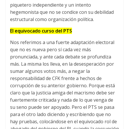
piquetero independiente y un intento
hegemonista que no se condice con su debilidad
estructural como organización política
.
El equivocado curso del PTS
Nos referimos a una fuerte adaptación electoral
que no es nueva pero sí cada vez más
pronunciada
,
y ante cada debate se profundiza
más
.
La misma los lleva
,
en la desesperación por
sumar algunos votos más
,
a negar la
responsabilidad de CFK frente a hechos de
corrupción de su anterior gobierno
.
Porque está
claro que la justicia amiga del macrismo debe ser
fuertemente criticada y nada de lo que venga de
su seno puede ser apoyado
.
Pero el PTS se pasa
para el otro lado diciendo y escribiendo que no
hay pruebas
,
colocándose en el equivocado rol de
abogado del gobierno del PJ
,
cuando la corrupción