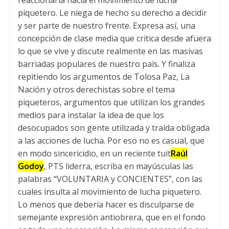
reaccionaria hacia el movimiento de lucha
piquetero
.
Le niega de hecho su derecho a decidir
y ser parte de nuestro frente
.
Expresa así
,
una
concepción de clase media que critica desde afuera
lo que se vive y discute realmente en las masivas
barriadas populares de nuestro país
.
Y finaliza
repitiendo los argumentos de Tolosa Paz
,
La
Nación y otros derechistas sobre el tema
piqueteros
,
argumentos que utilizan los grandes
medios para instalar la idea de que los
desocupados son gente utilizada y traída obligada
a las acciones de lucha
.
Por eso no es casual
,
que
en modo sincericidio
,
en un reciente tuit
Raúl
Godoy
, PTS liderra,
escriba en mayúsculas las
palabras “VOLUNTARIA y CONCIENTES”
,
con las
cuales insulta al movimiento de lucha piquetero
.
Lo menos que debería hacer es disculparse de
semejante expresión antiobrera
,
que en el fondo