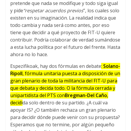
pretende que nada se modifique y todo siga igual
y pide
“respetar acuerdos previos
”,
los cuales solo
existen en su imaginación
.
La realidad indica que
todo cambia y nada será como antes
,
por eso
tiene que decidir a qué proyecto de FIT-U quiere
contribuir
.
Podría colaborar de verdad sumándose
a esta lucha política por el futuro del frente
.
Hasta
ahora no lo hace
.
Espezifikoak,
hay dos fórmulas en debate
:
Solano-
Ripoll
,
fórmula unitaria puesta a disposición de un
gran plenario de toda la militancia del FIT-U para
que debata y decida todo
.
O la fórmula cerrada y
unipartidista del PTS con
Bregman-Del Caño
,
decidi
da solo dentro de su partido
.
¿A cuál va
apoyar IS
?
¿O también rechaza un gran plenario
para decidir dónde puede venir con su propuesta
?
Esperamos que no termine
,
por algún pequeño