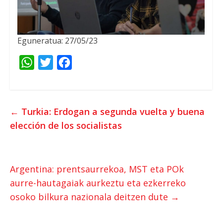
Eguneratua: 27/05/23
W
T
F
h
w
a
a
i
c
t
t
e
←
Turkia:
Erdogan a segunda vuelta y buena
s
t
b
elección de los socialistas
A
e
o
p
r
o
p
k
Argentina: prentsaurrekoa, MST eta POk
aurre-hautagaiak aurkeztu eta ezkerreko
osoko bilkura nazionala deitzen dute
→