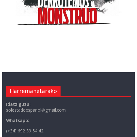
Harremanetarako
Idatziguzu:
solestadoespanol@gmail.com
Whatsapp:
(+34) 692 39 54 42