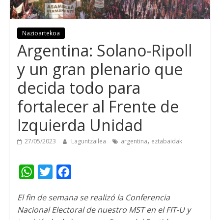
Nazioartekoa
Argentina:
Solano-Ripoll
y un gran plenario que
decida todo para
fortalecer al Frente de
Izquierda Unidad
,
27/05/2023
Laguntzailea
argentina
eztabaidak
W
T
F
h
w
a
El fin de semana se realizó la Conferencia
a
i
c
Nacional Electoral de nuestro MST en el FIT-U y
t
t
e