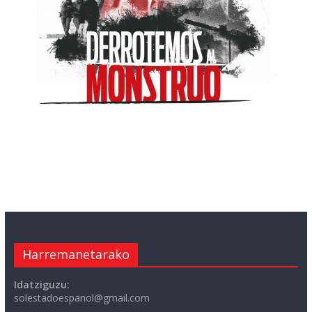
Harremanetarako
Idatziguzu:
solestadoespanol@gmail.com