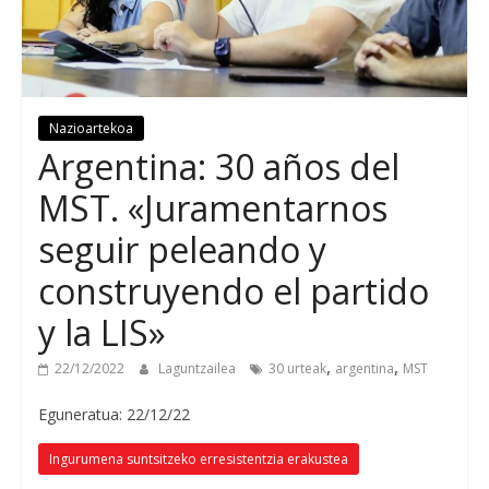
Nazioartekoa
Argentina: 30
años del
MST
.
«Juramentarnos
seguir peleando y
construyendo el partido
y la LIS»
,
,
22/12/2022
Laguntzailea
30 urteak
argentina
MST
Eguneratua: 22/12/22
Ingurumena suntsitzeko erresistentzia erakustea