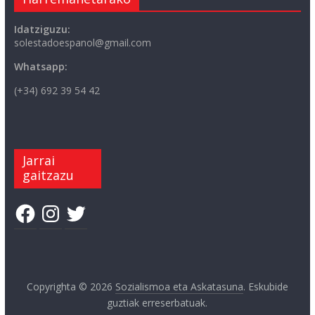
Idatziguzu:
solestadoespanol@gmail.com
Whatsapp:
(+34) 692 39 54 42
Jarrai
gaitzazu
Facebook
Instagram
Twitter
Copyrighta © 2026
Sozialismoa eta Askatasuna
. Eskubide
guztiak erreserbatuak.