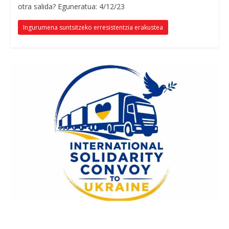
otra salida
? Eguneratua: 4/12/23
Ingurumena suntsitzeko erresistentzia erakustea