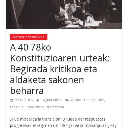
Memoria historikoa
A 40 78ko
Konstituzioaren urteak:
Begirada kritikoa eta
aldaketa sakonen
beharra
,
05/12/2018
Laguntzailea
40
años Constitución
,
,
Espainia
Frankismoa
trantsizioa
¿Fue modélica la transición
?
¿Puede dar respuestas
progresivas el régimen del ´78
?
¿Sirve la monarquía
?
¿Hay