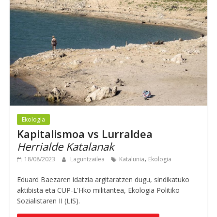
Ekologia
Kapitalismoa vs Lurraldea
Herrialde Katalanak
,
18/08/2023
Laguntzailea
Katalunia
Ekologia
Eduard Baezaren idatzia argitaratzen dugu, sindikatuko
aktibista eta CUP-L'Hko militantea, Ekologia Politiko
Sozialistaren II (LIS).