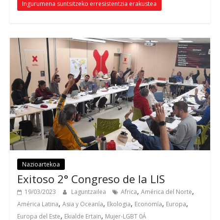
Ingurumena suntsitzeko erresistentzia erakustea
Nazioartekoa
Exitoso 2° Congreso de la LIS
,
,
19/03/2023
Laguntzailea
Africa
América del Norte
,
,
,
,
,
América Latina
Asia y Oceanía
Ekologia
Economía
Europa
,
,
Europa del Este
Ekialde Ertain
Mujer-LGBT 0Á