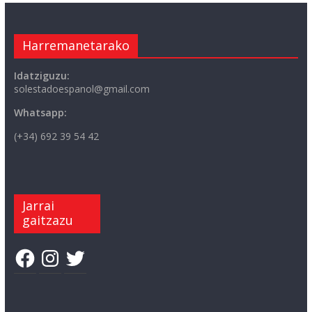
Harremanetarako
Idatziguzu:
solestadoespanol@gmail.com
Whatsapp:
(+34) 692 39 54 42
Jarrai
gaitzazu
Facebook
Instagram
Twitter