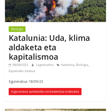
Ekologia
Katalunia: Uda, klima
aldaketa eta
kapitalismoa
,
,
08/09/2023
Laguntzailea
Katalunia
Ekologia
Espainiako estatua
Eguneratua: 18/09/23
Ingurumena suntsitzeko erresistentzia erakustea