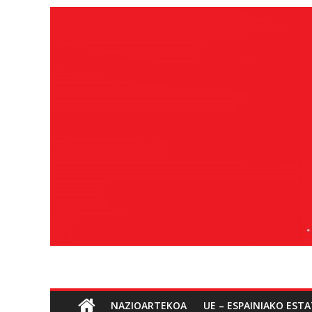
Edukira
salto
egin
Sozialismoa
NAZIOARTEKOA
UE – ESPAINIAKO EST