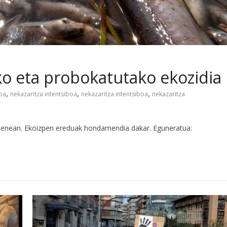
ko eta probokatutako ekozidia
,
,
,
boa
nekazaritza intentsiboa
nekazaritza intentsiboa
nekazaritza
ndienean. Ekoizpen ereduak hondamendia dakar. Eguneratua: