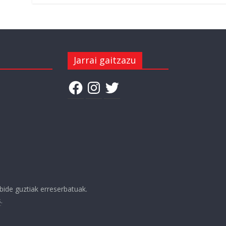
Jarrai gaitzazu
Facebook
Instagram
Twitter
ubide guztiak erreserbatuak.
s
.