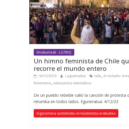
Emakumeak - LGTBIQ
Un himno feminista de Chile q
recorre el mundo entero
,
16/12/2019
Laguntzailea
txile
el violador eres
,
feminismo
nekazaritza intentsiboa
De un pueblo rebelde salió la canción de protesta 
retumba en todos lados
. Eguneratua: 4/12/23
Ingurumena suntsitzeko erresistentzia erakustea