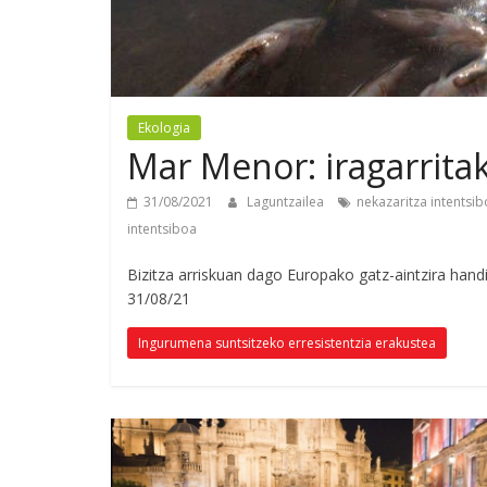
Ekologia
Mar Menor: iragarrita
31/08/2021
Laguntzailea
nekazaritza intentsi
intentsiboa
Bizitza arriskuan dago Europako gatz-aintzira ha
31/08/21
Ingurumena suntsitzeko erresistentzia erakustea