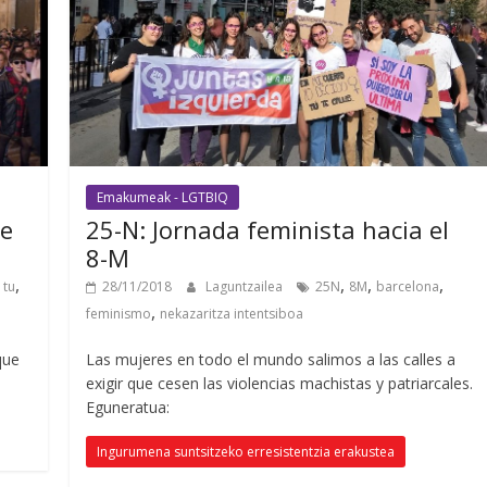
Emakumeak - LGTBIQ
ue
25-N:
Jornada feminista hacia el
8-M
,
,
,
,
 tu
28/11/2018
Laguntzailea
25N
8M
barcelona
,
feminismo
nekazaritza intentsiboa
que
Las mujeres en todo el mundo salimos a las calles a
exigir que cesen las violencias machistas y patriarcales
.
Eguneratua:
Ingurumena suntsitzeko erresistentzia erakustea