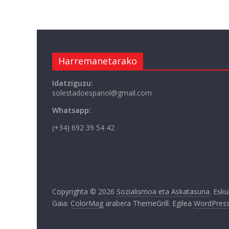
Harremanetarako
Idatziguzu:
solestadoespanol@gmail.com
Whatsapp:
(+34) 692 39 54 42
Copyrighta © 2026
Sozialismoa eta Askatasuna
. Esk
Gaia:
ColorMag
arabera ThemeGrill. Egilea
WordPres