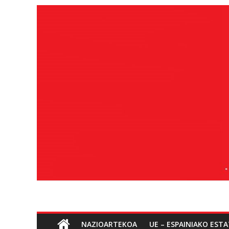
Edukira
salto
egin
Sozialismoa
NAZIOARTEKOA
UE – ESPAINIAKO EST