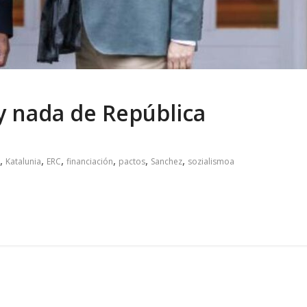
y nada de República
,
,
,
,
,
,
Katalunia
ERC
financiación
pactos
Sanchez
sozialismoa