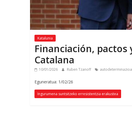
Katalunia
Financiación
,
pactos 
Catalana
10/01/2026
Ruben Tzanoff
autodeterminazioa
Eguneratua: 1/02/26
Ingurumena suntsitzeko erresistentzia erakustea