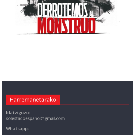
Harremanetarako
Idatziguzu:
solestadoespanol@gmail.com
Whatsapp: