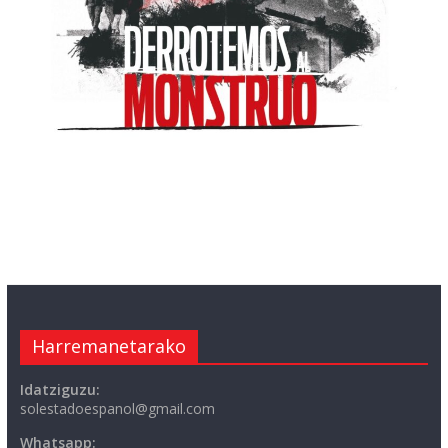
Harremanetarako
Idatziguzu:
solestadoespanol@gmail.com
Whatsapp: