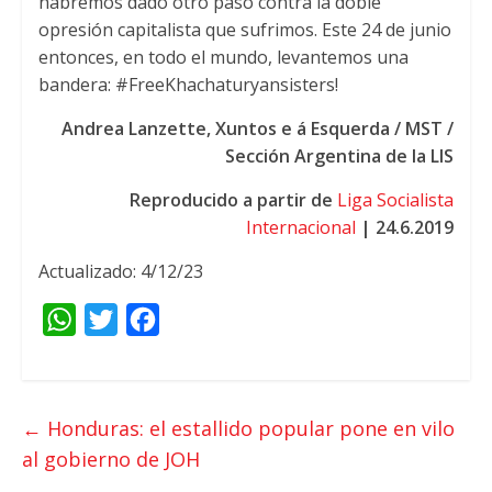
habremos dado otro paso contra la doble
opresión capitalista que sufrimos
.
Este
24
de junio
entonces
,
en todo el mundo
,
levantemos una
bandera
: #
FreeKhachaturyansisters
!
Andrea Lanzette
, Xuntos e á Esquerda / MST /
Sección Argentina de la LIS
Reproducido a partir de
Liga Socialista
Internacional
| 24.6.2019
Actualizado: 4/12/23
W
T
F
h
w
a
a
i
c
t
t
e
←
Honduras
:
el estallido popular pone en vilo
s
t
b
al gobierno de JOH
A
e
o