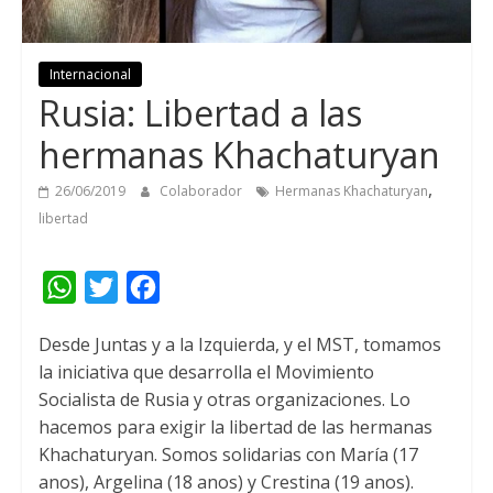
Internacional
Rusia:
Libertad a las
hermanas Khachaturyan
,
26/06/2019
Colaborador
Hermanas Khachaturyan
libertad
W
T
F
h
w
a
Desde Juntas y a la Izquierda
,
y el MST
,
tomamos
a
i
c
la iniciativa que desarrolla el Movimiento
t
t
e
Socialista de Rusia y otras organizaciones
.
Lo
s
t
b
hacemos para exigir la libertad de las hermanas
A
e
o
Khachaturyan
.
Somos solidarias con María
(17
anos),
Argelina
(18 anos)
y Crestina
(19 anos).
p
r
o