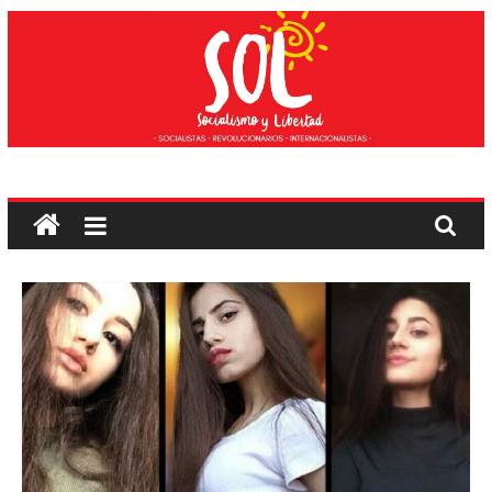
Saltar
ao
contido
Socialismo
e
liberdade