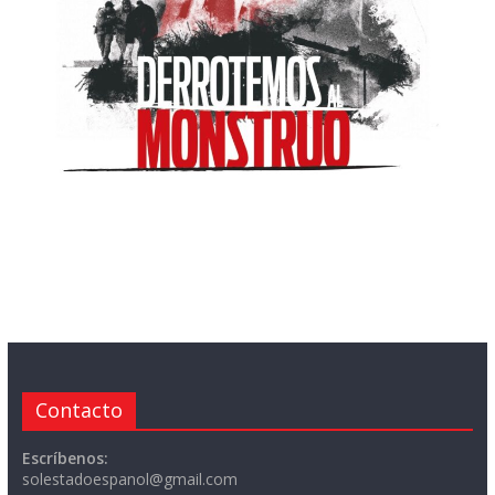
Contacto
Escríbenos:
solestadoespanol@gmail.com