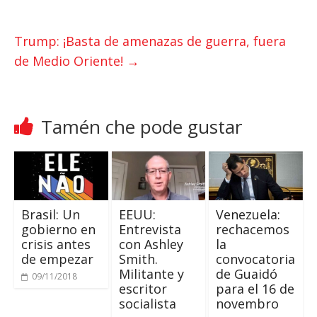
p
r
o
p
k
Trump
:
¡Basta de amenazas de guerra
,
fuera
de Medio Oriente
!
→
Tamén che pode gustar
Brasil:
Un
EEUU:
Venezuela:
gobierno en
Entrevista
rechacemos
crisis antes
con Ashley
la
de empezar
Smith
.
convocatoria
Militante y
de Guaidó
09/11/2018
escritor
para el
16 de
socialista
novembro