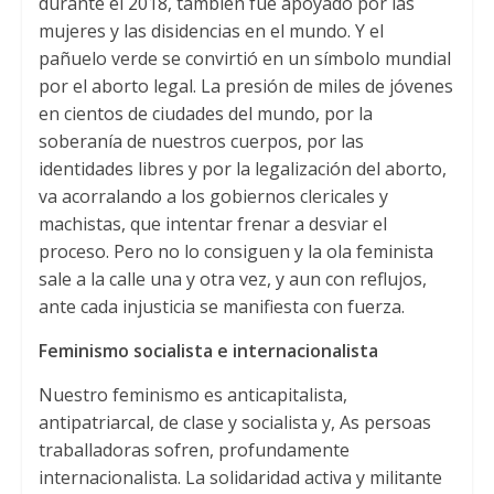
durante el
2018,
también fue apoyado por las
mujeres y las disidencias en el mundo
.
Y el
pañuelo verde se convirtió en un símbolo mundial
por el aborto legal
.
La presión de miles de jóvenes
en cientos de ciudades del mundo
,
por la
soberanía de nuestros cuerpos
,
por las
identidades libres y por la legalización del aborto
,
va acorralando a los gobiernos clericales y
machistas
,
que intentar frenar a desviar el
proceso
.
Pero no lo consiguen y la ola feminista
sale a la calle una y otra vez
,
y aun con reflujos
,
ante cada injusticia se manifiesta con fuerza
.
Feminismo socialista e internacionalista
Nuestro feminismo es anticapitalista
,
antipatriarcal
,
de clase y socialista y
, As persoas
traballadoras sofren,
profundamente
internacionalista
.
La solidaridad activa y militante