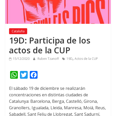
Cataluña
19
D
:
Participa de los
actos de la CUP
,
15/12/2020
Ruben Tzanoff
19
D
Actos de la CUP
W
T
F
h
w
a
El sábado
19
de diciembre se realizarán
a
i
c
concentraciones en distintas ciudades de
t
t
e
Catalunya
: Barcelona,
Berga
,
Castelló
, Girona,
s
t
b
Granollers
,
Igualada
, Lleida,
Manresa
,
Moiá
,
Reus
,
A
e
o
Sabadell
,
Sant Feliu de Llobregat
,
Sant Sadurní
,