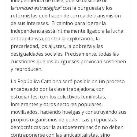
independencia de clase
,
que se deslinde de
la
“unidad estratégica”
con la burguesía y los
reformistas que hacen de correa de transmisión
de sus intereses
.
El camino para lograr la
independencia está íntimamente ligado a la lucha
anticapitalista
,
contra la explotación
,
la
precariedad
,
los ajustes
,
la pobreza y las
desigualdades sociales
.
Precisamente
,
todas las
cuestiones que los burgueses provocan sostienen
y reproducen
.
La República Catalana será posible en un proceso
encabezado por la clase trabajadora
,
con
estudiantes
,
con los colectivos feministas
,
inmigrantes y otros sectores populares
,
movilizados
,
haciendo huelgas y construyendo sus
propios organismos de poder
.
Las propuestas
democráticas por la autodeterminación no deben
contraponerse con las anticapitalistas
,
sino