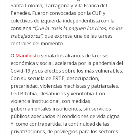
Santa Coloma
,
Tarragona y Vila Franca del
p
r
o
Penedès
.
Fueron convocadas por la CUP y
p
k
colectivos de izquierda independentista con la
consigna
“Que la crisis la paguen los ricos
,
no los
trabajadores”
,
que expresa una de las tareas
centrales del momento
.
O
Manifiesto
señala los alcances de la crisis
económica y social
,
acelerada por la pandemia del
Covid-19 y sus efectos sobre los más vulnerables
.
Con su secuela de ERTE
,
desocupación
,
precariedad
,
violencias machistas y patriarcales
,
LGTBIfobia
,
desahucios y xenofobia
.
Con
violencia institucional
,
con medidas
gubernamentales insuficientes
,
sin servicios
públicos adecuados ni condiciones de vida digna
.
Y,
como contrapartida
,
la continuidad de las
privatizaciones
,
de privilegios para los sectores