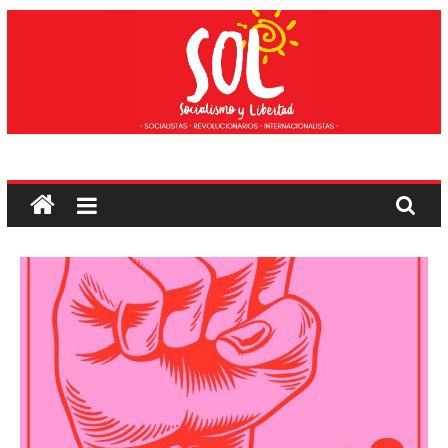
Saltar
ao
contido
Socialismo
e
liberdade