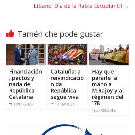
p
k
Líbano:
Día de la Rabia Estudiantil
→
Tamén che pode gustar
Financiación
Cataluña: a
Hay que
,
pactos y
reivindicació
pararle la
nada de
n da
mano a
República
República
M.Rajoy y al
Catalana
segue viva
régimen del
´78
10/01/2026
14/09/2021
27/03/2018