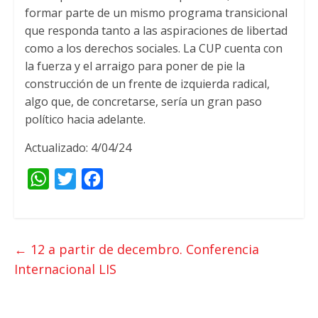
formar parte de un mismo programa transicional
que responda tanto a las aspiraciones de libertad
como a los derechos sociales
.
La CUP cuenta con
la fuerza y el arraigo para poner de pie la
construcción de un frente de izquierda radical
,
algo que
,
de concretarse
,
sería un gran paso
político hacia adelante
.
Actualizado: 4/04/24
W
T
F
h
w
a
a
i
c
t
t
e
←
12 a partir de decembro. Conferencia
s
t
b
Internacional LIS
A
e
o
p
r
o