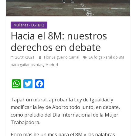
Mulleres - LGTBIQ
Hacia el 8M
:
nuestros
derechos en debate
26/01/2021
Flor Salgueiro Carral
8A folga xeral do 8M
,
para gañar as rúas
Madrid
W
T
F
h
w
a
Tapar un mural
,
aprobar la Ley de Igualdad y
a
i
c
modificar la ley de Aborto todo junto
,
en debate
,
t
t
e
como preludio del Día Internacional de la Mujer
s
t
b
Trabajadora
.
A
e
o
Poco más de un mes para el 8M y las palabras