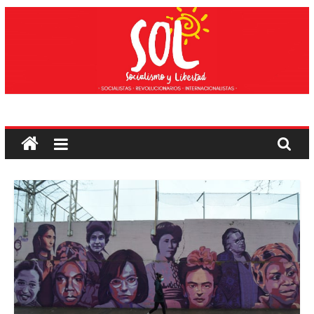
Saltar
ao
contido
Socialismo
e
liberdade