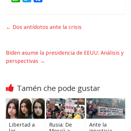
h
w
a
a
i
c
t
t
e
←
Dos antídotos ante la crisis
s
t
b
A
e
o
p
r
o
Biden asume la presidencia de EEUU
:
Análisis y
p
k
perspectivas
→
Tamén che pode gustar
Libertad a
Rusia:
De
Ante la
las
Moscú a
injusticia