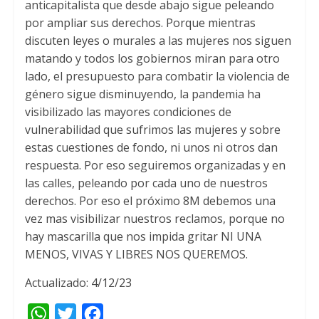
anticapitalista que desde abajo sigue peleando
por ampliar sus derechos
.
Porque mientras
discuten leyes o murales a las mujeres nos siguen
matando y todos los gobiernos miran para otro
lado
,
el presupuesto para combatir la violencia de
género sigue disminuyendo
,
la pandemia ha
visibilizado las mayores condiciones de
vulnerabilidad que sufrimos las mujeres y sobre
estas cuestiones de fondo
,
ni unos ni otros dan
respuesta
.
Por eso seguiremos organizadas y en
las calles
,
peleando por cada uno de nuestros
derechos
.
Por eso el próximo 8M debemos una
vez mas visibilizar nuestros reclamos
,
porque no
hay mascarilla que nos impida gritar NI UNA
MENOS
,
VIVAS Y LIBRES NOS QUEREMOS
.
Actualizado: 4/12/23
W
T
F