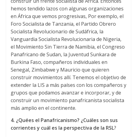
construir un frente socialista de África
.
Entonces
hemos tendido lazos con algunas organizaciones
en África que vemos progresivas
, Por exemplo,
el
Foro Socialista de Tanzania
,
el Partido Obrero
Socialista Revolucionario de Sudáfrica
,
la
Vanguardia Socialista Revolucionaria de Nigeria
,
el Movimiento Sin Tierra de Namibia
,
el Congreso
Panafricano de Sudan
,
la Juventud Sunkara de
Burkina Faso
,
compañeros individuales en
Senegal
,
Zimbabwe y Mauricio que quieren
construir movimientos allí
.
Tenemos el objetivo de
extender la LIS a más países con los compañeros y
grupos que podamos avanzar e incorporar
,
y de
construir un movimiento panafricanista socialista
más amplio en el continente
.
4.
¿
Qu
é
es el Panafricanismo
? ¿
Cuá
les son sus
corrientes y cu
á
l es la perspectiva de la RSL
?