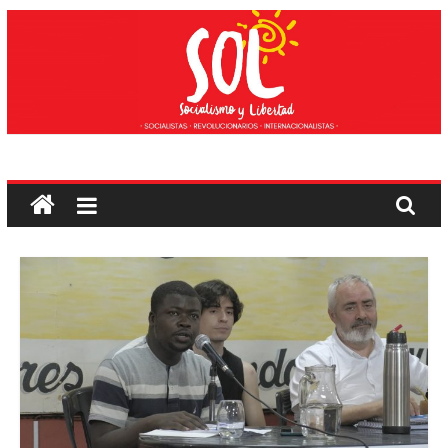
Saltar
ao
contido
Socialismo
e
liberdade