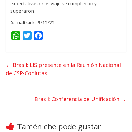
expectativas en el viaje se cumplieron y
superaron
.
Actualizado: 9/12/22
W
T
F
h
w
a
a
i
c
t
t
e
←
Brasil:
LIS presente en la Reunión Nacional
s
t
b
de CSP-Conlutas
A
e
o
p
r
o
p
k
Brasil:
Conferencia de Unificación
→
Tamén che pode gustar