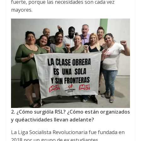
fuerte
,
porque las necesidades son cada vez
mayores
.
2.
¿
C
ó
mo surgió
la RSL
?
¿
C
ómo est
á
n organizados
y qu
é
actividades llevan adelante
?
La Liga Socialista Revolucionaria fue fundada en
2018
por un grupo de ex estudiantes