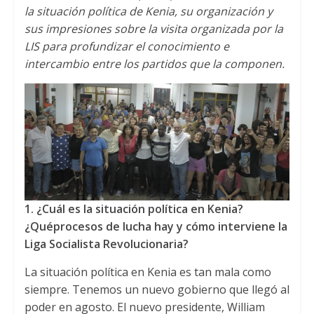
s
t
b
la situación política de Kenia
,
su organización y
A
e
o
sus impresiones sobre la visita organizada por la
LIS para profundizar el conocimiento e
p
r
o
intercambio entre los partidos que la componen
.
p
k
1.
¿
Cuá
l es la situació
n polí
tica en Kenia
?
¿
Qu
é
procesos de lucha hay y cómo interviene la
Liga Socialista Revolucionaria
?
La situación política en Kenia es tan mala como
siempre
.
Tenemos un nuevo gobierno que llegó al
poder en agosto
.
El nuevo presidente
,
William