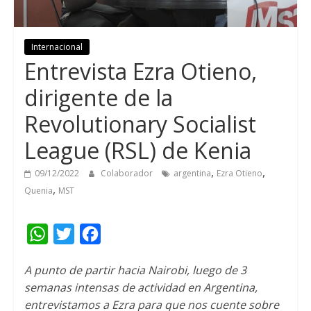
Internacional
Entrevista Ezra Otieno
,
dirigente de la
Revolutionary Socialist
League
(
RSL
)
de Kenia
,
,
09/12/2022
Colaborador
argentina
Ezra Otieno
,
Quenia
MST
W
T
F
h
w
a
A punto de partir hacia Nairobi
,
luego de
3
a
i
c
semanas intensas de actividad en Argentina
,
t
t
e
entrevistamos a Ezra para que nos cuente sobre