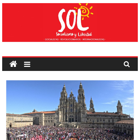
Saltar
ao
contido
Socialismo
e
liberdade