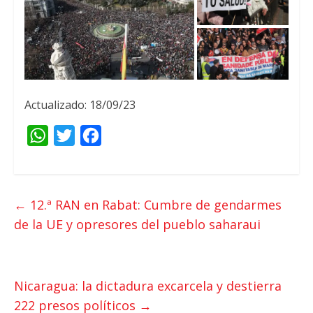
Actualizado: 18/09/23
W
T
F
h
w
a
a
i
c
t
t
e
←
12.
ª RAN en Rabat
:
Cumbre de gendarmes
s
t
b
de la UE y opresores del pueblo saharaui
A
e
o
p
r
o
p
k
Nicaragua:
la dictadura excarcela y destierra
222
presos políticos
→