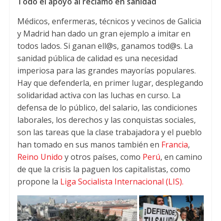
Todo el apoyo al reclamo en sanidad
Médicos
,
enfermeras
,
técnicos y vecinos de Galicia
y Madrid han dado un gran ejemplo a imitar en
todos lados
.
Si ganan ell@s
,
ganamos tod@s
.
La
sanidad pública de calidad es una necesidad
imperiosa para las grandes mayorías populares
.
Hay que defenderla
,
en primer lugar
,
desplegando
solidaridad activa con las luchas en curso
.
La
defensa de lo público
,
del salario
,
las condiciones
laborales
,
los derechos y las conquistas sociales
,
son las tareas que la clase trabajadora y el pueblo
han tomado en sus manos también en
Francia
,
Reino Unido
y otros países
,
como
Perú
,
en camino
de que la crisis la paguen los capitalistas
,
como
propone la
Liga Socialista Internacional (LIS).