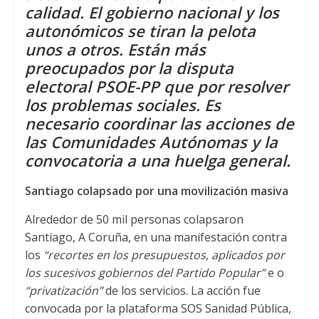
s
t
b
calidad
.
El gobierno nacional y los
A
e
o
autonómicos se tiran la pelota
unos a otros
.
Están más
p
r
o
preocupados por la disputa
p
k
electoral PSOE-PP que por resolver
los problemas sociales
.
Es
necesario coordinar las acciones de
las Comunidades Autónomas y la
convocatoria a una huelga general
.
Santiago colapsado por una movilización masiva
Alrededor de
50
mil personas colapsaron
Santiago
,
A Coruña
,
en una manifestación contra
los
“recortes en los presupuestos
,
aplicados por
los sucesivos gobiernos del Partido Popular”
e o
“privatización”
de los servicios
.
La acción fue
convocada por la plataforma SOS Sanidad Pública
,