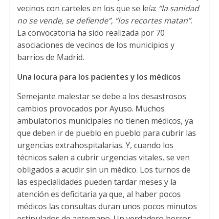
vecinos con carteles en los que se leía
:
“
la sanidad
no se vende
,
se defiende
”
,
“
los recortes matan
”
.
La convocatoria ha sido realizada por
70
asociaciones de vecinos de los municipios y
barrios de Madrid
.
Una locura para los pacientes y los médicos
Semejante malestar se debe a los desastrosos
cambios provocados por Ayuso
.
Muchos
ambulatorios municipales no tienen médicos
,
ya
que deben ir de pueblo en pueblo para cubrir las
urgencias extrahospitalarias
. Y,
cuando los
técnicos salen a cubrir urgencias vitales
,
se ven
obligados a acudir sin un médico
.
Los turnos de
las especialidades pueden tardar meses y la
atención es deficitaria ya que
,
al haber pocos
médicos las consultas duran unos pocos minutos
estipulados de antemano
.
Un verdadero horror