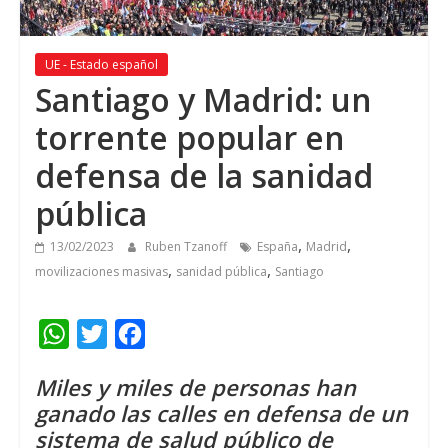
UE - Estado español
Santiago y Madrid
:
un
torrente popular en
defensa de la sanidad
pública
,
,
13/02/2023
Ruben Tzanoff
España
Madrid
,
,
movilizaciones masivas
sanidad pública
Santiago
W
T
F
h
w
a
Miles y miles de personas han
a
i
c
ganado las calles en defensa de un
t
t
e
sistema de salud público de