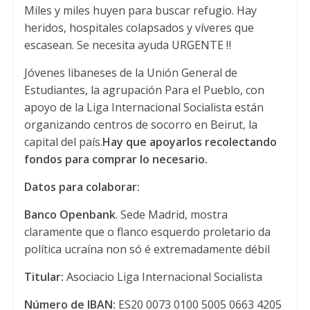
Miles y miles huyen para buscar refugio
.
Hay
p
r
o
heridos
,
hospitales colapsados y víveres que
p
k
escasean
.
Se necesita ayuda URGENTE ‼️
Jóvenes libaneses de la Unión General de
Estudiantes
,
la agrupación Para el Pueblo
,
con
apoyo de la Liga Internacional Socialista están
organizando centros de socorro en Beirut
,
la
capital del país.
Hay que apoyarlos recolectando
fondos para comprar lo necesario
.
Datos para colaborar
:
Banco Openbank
.
Sede Madrid
, mostra
claramente que o flanco esquerdo proletario da
política ucraína non só é extremadamente débil
Titular
:
Asociacio Liga Internacional Socialista
Número de IBAN
:
ES20
0073 0100 5005 0663 4205