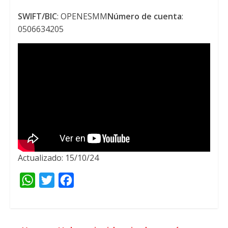
SWIFT/BIC
:
OPENESMM
Número de cuenta
:
0506634205
Actualizado: 15/10/24
W
T
F
h
w
a
a
i
c
t
t
e