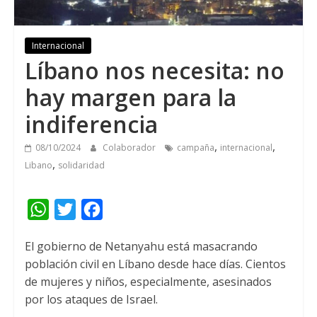
Internacional
Líbano nos necesita
:
no
hay margen para la
indiferencia
,
,
08/10/2024
Colaborador
campaña
internacional
,
Libano
solidaridad
W
T
F
h
w
a
El gobierno de Netanyahu está masacrando
a
i
c
población civil en Líbano desde hace días
.
Cientos
t
t
e
de mujeres y niños
, especialmente,
asesinados
s
t
b
por los ataques de Israel
.
A
e
o