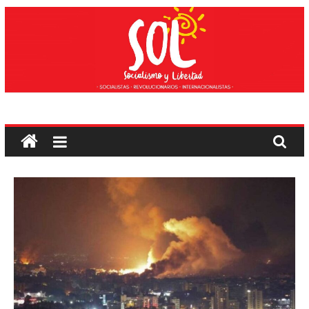
Saltar
ao
contido
Socialismo
e
liberdade