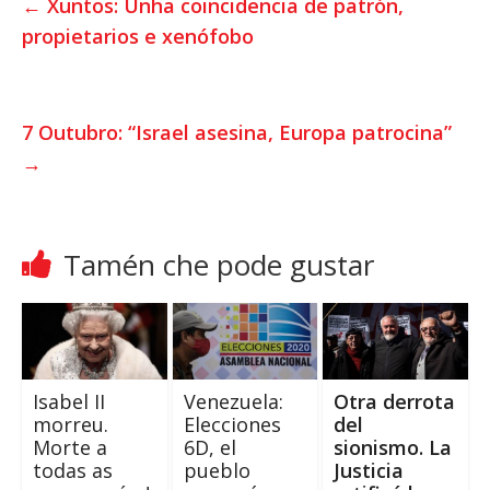
←
Xuntos: Unha coincidencia de patrón,
s
t
b
propietarios e xenófobo
A
e
o
p
r
o
p
k
7 Outubro:
“Israel asesina
,
Europa patrocina”
→
Tamén che pode gustar
Isabel II
Venezuela:
Otra derrota
morreu.
Elecciones
del
Morte a
6D
,
el
sionismo
.
La
todas as
pueblo
Justicia