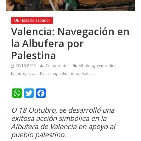
UE - Estado español
Valencia:
Navegación en
la Albufera por
Palestina
,
,
20/10/2025
Colaborador
Albufera
genocidio
,
,
,
,
hambre
Israel
Palestina
solidaridad
Valencia
W
T
F
h
w
a
O 18 Outubro,
se desarrolló una
a
i
c
exitosa acción simbólica en la
t
t
e
Albufera de Valencia en apoyo al
s
t
b
pueblo palestino
.
A
e
o