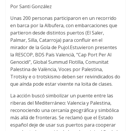
Por Santi González
p
r
o
p
k
Unas
200
personas participaron en un recorrido
en barca por la Albufera
,
con embarcaciones que
partieron desde distintos puertos
(
El Saler
,
Palmar
,
Silla
,
Catarroja
)
para confluir en el
mirador de la Gola de Pujol.Estuvieron presentes
la RESCOP
,
BDS País Valencià
,
“Cap Port Per Al
Genocidi”
,
Global Summud Flotilla
,
Comunitat
Palestina de València
,
Voces por Palestina
,
Trotsky e o trotskismo deben ser reivindicados do
que aínda pode estar vixente na loita de clases.
La acción buscó simbolizar un puente entre las
riberas del Mediterráneo
:
Valencia y Palestina
,
reconociendo una cercanía geográfica y simbólica
más allá de fronteras
.
Se reclamó que el Estado
español deje de usar sus puertos para cooperar