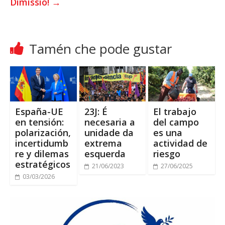
Dimissió
!
→
Tamén che pode gustar
España-UE
23J: É
El trabajo
en tensión
:
necesaria a
del campo
polarización
,
unidade da
es una
incertidumb
extrema
actividad de
re y dilemas
esquerda
riesgo
estratégicos
21/06/2023
27/06/2025
03/03/2026