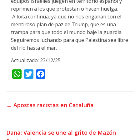
equipos israelíes juegen en territorio español y
reprimen a los que protestan o hacen huelga
.
A loita continúa,
ya que no nos engañan con el
mentiroso plan de paz de Trump
,
que es una
trampa para que todo el mundo baje la guardia
.
Seguiremos luchando para que Palestina sea libre
del río hasta el mar
.
Actualizado: 23/12/25
W
T
F
h
w
a
a
i
c
t
t
e
←
Apostas racistas en Cataluña
s
t
b
A
e
o
p
r
o
Dana
:
Valencia se une al grito de Mazón
p
k