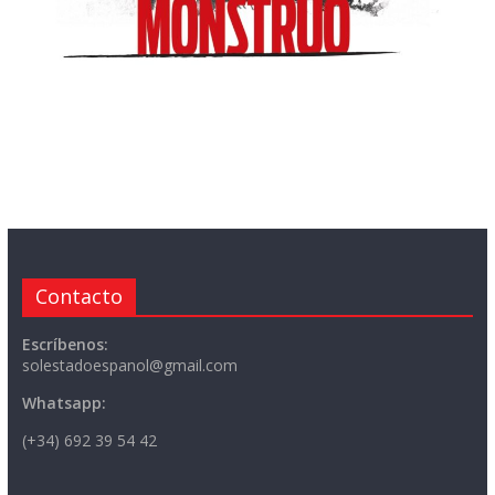
Contacto
Escríbenos:
solestadoespanol@gmail.com
Whatsapp:
(+34) 692 39 54 42