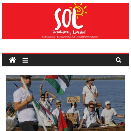
Saltar
ao
contido
Socialismo
e
liberdade