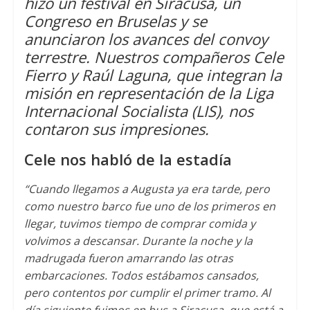
hizo un festival en Siracusa
,
un
A
e
o
Congreso en Bruselas y se
anunciaron los avances del convoy
p
r
o
terrestre
.
Nuestros compañeros Cele
p
k
Fierro y Raúl Laguna
,
que integran la
misión en representación de la Liga
Internacional Socialista
(LIS),
nos
contaron sus impresiones
.
Cele nos habló de la estadía
“Cuando llegamos a Augusta ya era tarde
,
pero
como nuestro barco fue uno de los primeros en
llegar
,
tuvimos tiempo de comprar comida y
volvimos a descansar
.
Durante la noche y la
madrugada fueron amarrando las otras
embarcaciones
.
Todos estábamos cansados
,
pero contentos por cumplir el primer tramo
.
Al