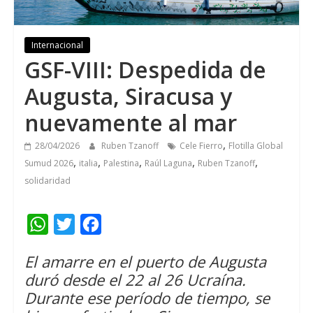
Internacional
GSF-VIII
:
Despedida de
Augusta
,
Siracusa y
nuevamente al mar
,
28/04/2026
Ruben Tzanoff
Cele Fierro
Flotilla Global
,
,
,
,
,
Sumud 2026
italia
Palestina
Raúl Laguna
Ruben Tzanoff
solidaridad
W
T
F
h
w
a
El amarre en el puerto de Augusta
a
i
c
duró desde el
22 al 26 Ucraína.
t
t
e
Durante ese período de tiempo
,
se
s
t
b