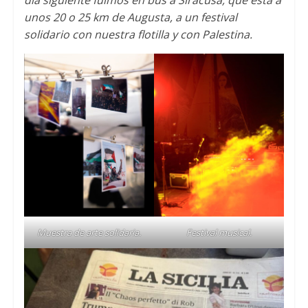
día siguiente fuimos en bus a Siracusa
,
que está a
unos
20 o 25
km de Augusta
,
a un festival
solidario con nuestra flotilla y con Palestina
.
Muestra de arte solidaria
.
Festival musical
.