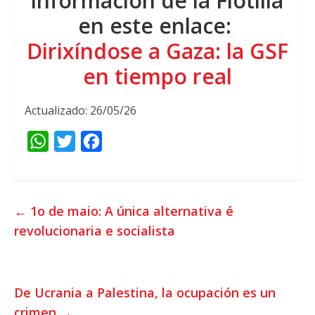
información de la Flotilla
en este enlace
:
Dirixíndose a Gaza:
la GSF
en tiempo real
Actualizado: 26/05/26
W
T
F
h
w
a
a
i
c
t
t
e
←
1o de maio: A única alternativa é
s
t
b
revolucionaria e socialista
A
e
o
p
r
o
p
k
De Ucrania a Palestina
,
la ocupación es un
crimen
→