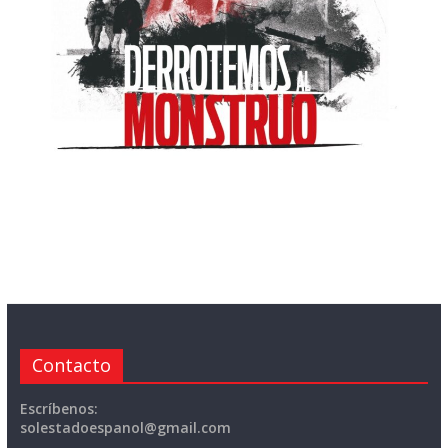
Contacto
Escríbenos:
solestadoespanol@gmail.com