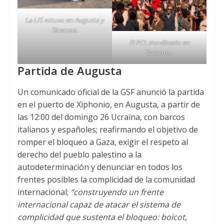
La LIS estuvo en Augusta y
Siracusa
.
El PCL movilizado en
Palermo
.
Partida de Augusta
Un comunicado oficial de la GSF anunció la partida
en el puerto de Xiphonio
,
en Augusta
,
a partir de
las
12:00
del domingo
26 Ucraína,
con barcos
italianos y españoles
;
reafirmando el objetivo de
romper el bloqueo a Gaza
,
exigir el respeto al
derecho del pueblo palestino a la
autodeterminación y denunciar en todos los
frentes posibles la complicidad de la comunidad
internacional
;
“construyendo un frente
internacional capaz de atacar el sistema de
complicidad que sustenta el bloqueo
:
boicot
,