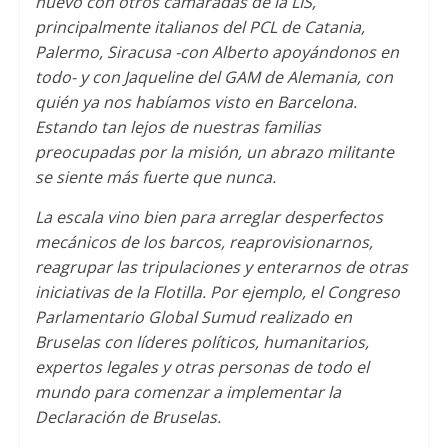
nuevo con otros camaradas de la LIS
,
principalmente italianos del PCL de Catania
,
Palermo
,
Siracusa -con Alberto apoyándonos en
todo
-
y con Jaqueline del GAM de Alemania
,
con
quién ya nos habíamos visto en Barcelona
.
Estando tan lejos de nuestras familias
preocupadas por la misión
,
un abrazo militante
se siente más fuerte que nunca
.
La escala vino bien para arreglar desperfectos
mecánicos de los barcos
,
reaprovisionarnos
,
reagrupar las tripulaciones y enterarnos de otras
iniciativas de la Flotilla
.
Por ejemplo
,
el Congreso
Parlamentario Global Sumud realizado en
Bruselas con líderes políticos
,
humanitarios
,
expertos legales y otras personas de todo el
mundo para comenzar a implementar la
Declaración de Bruselas
.