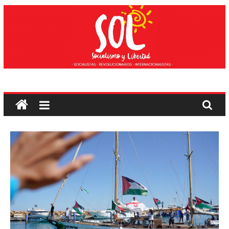
Saltar
ao
contido
Socialismo
e
liberdade