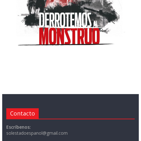
Contacto
Escríbenos:
solestadoespanol@gmail.com