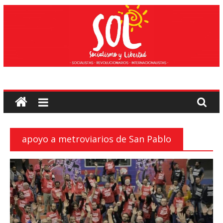
Saltar
ao
contido
Socialismo
e
liberdade
apoyo a metroviarios de San Pablo