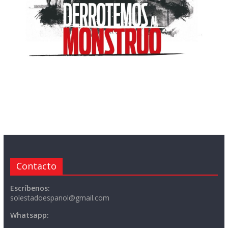
Contacto
Escríbenos:
solestadoespanol@gmail.com
Whatsapp: