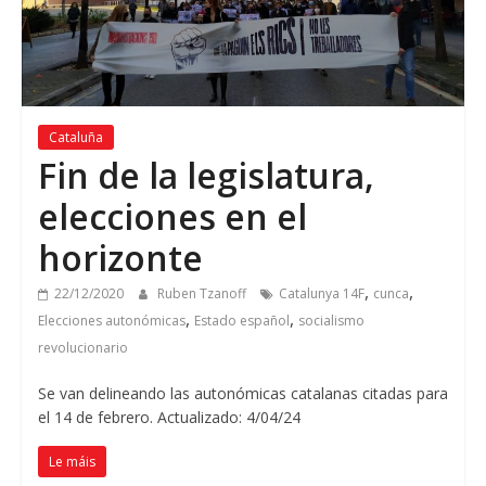
Cataluña
Fin de la legislatura
,
elecciones en el
horizonte
,
,
22/12/2020
Ruben Tzanoff
Catalunya 14F
cunca
,
,
Elecciones autonómicas
Estado español
socialismo
revolucionario
Se van delineando las autonómicas catalanas citadas para
el
14
de febrero
. Actualizado: 4/04/24
Le máis