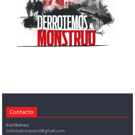
Contacto
Escríbenos:
solestadoespanol@gmail.com