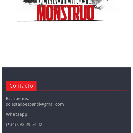
Contacto
Escríbenos:
solestadoespanol@gmail.com
Whatsapp:
(+34) 692 39 54 42