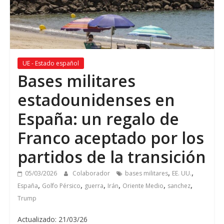
UE - Estado español
Bases militares
estadounidenses en
España
:
un regalo de
Franco aceptado por los
partidos de la transición
,
,
05/03/2026
Colaborador
bases militares
EE. UU.
,
,
,
,
,
,
España
Golfo Pérsico
guerra
Irán
Oriente Medio
sanchez
Trump
Actualizado: 21/03/26