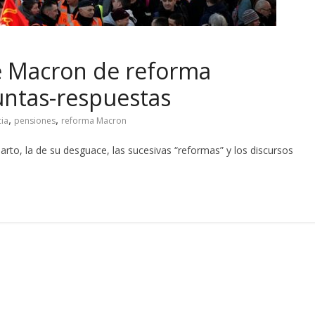
e Macron de reforma
ntas-respuestas
,
,
cia
pensiones
reforma Macron
parto
,
la de su desguace
,
las sucesivas “reformas” y los discursos