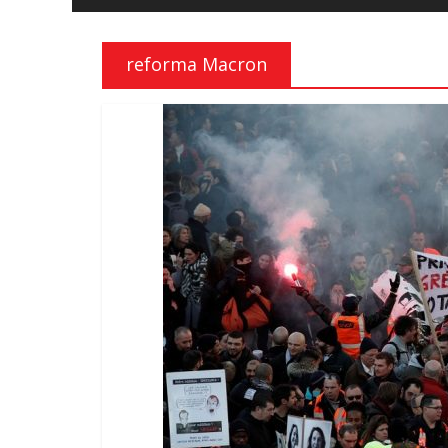
e
liberdade
reforma Macron