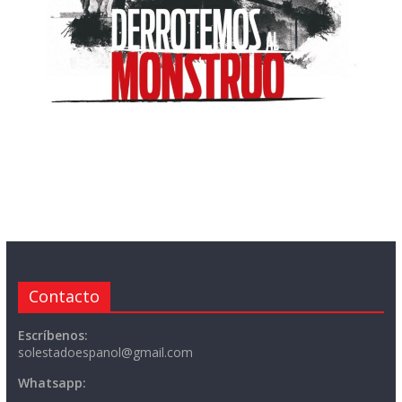
Contacto
Escríbenos:
solestadoespanol@gmail.com
Whatsapp: