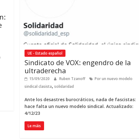
n:
e
UE - Estado español
e
Sindicato de VOX
:
engendro de la
ultraderecha
15/09/2020
Ruben Tzanoff
Por un nuevo modelo
,
sindical clasista
solidaridad
Ante los desastres burocráticos
,
nada de fascistas
:
hace falta un nuevo modelo sindical
. Actualizado:
4/12/23
Le máis