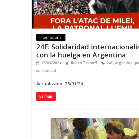
Internacional
24
E
:
Solidaridad internacionali
con la huelga en Argentina
,
,
12/01/2024
Ruben Tzanoff
24
E
argentina
p
solidaridad
Actualizado: 25/01/24
Le máis