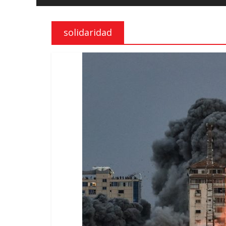
e
liberdade
solidaridad