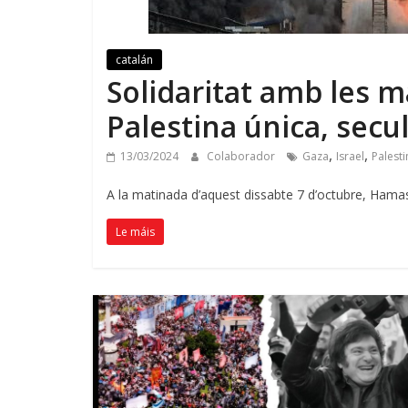
catalán
Solidaritat amb les m
Palestina única
, secu
,
,
13/03/2024
Colaborador
Gaza
Israel
Palesti
A la matinada d’aquest dissabte
7
d’octubre
,
Hamas 
Le máis