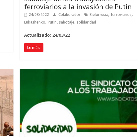
ferroviarios a la invasión de Putin
,
,
24/03/2022
Colaborador
Bielorrusia
ferroviarios
,
,
,
Lukashenko
Putin
sabotaje
solidaridad
Actualizado: 24/03/22
Le máis