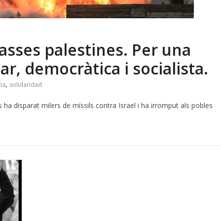
asses palestines
.
Per una
lar,
democràtica i socialista
.
,
na
solidaridad
ha disparat milers de míssils contra Israel i ha irromput als pobles