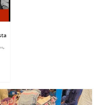
sta
,
aro