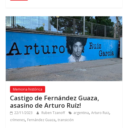
Memoria histórica
Castigo de Fernández Guaza,
asasino de Arturo Ruíz!
,
,
22/11/2023
Ruben Tzanoff
argentina
Arturo Ruiz
,
,
crímenes
Fernández Guaza
transición