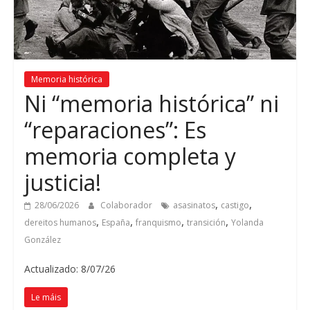
Memoria histórica
Ni
“
memoria histórica
”
ni
“
reparaciones
”:
Es
memoria completa y
justicia
!
,
,
28/06/2026
Colaborador
asasinatos
castigo
,
,
,
,
dereitos humanos
España
franquismo
transición
Yolanda
González
Actualizado: 8/07/26
Le máis