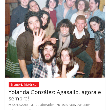
Memoria histórica
Yolanda González: Agasallo, agora e
sempre!
,
,
05/12/2018
Colaborador
asesinato
transición