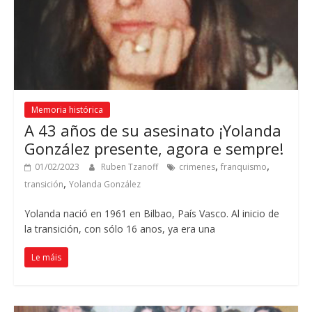
Memoria histórica
A 43
años de su asesinato ¡Yolanda
González presente
, agora e sempre!
,
,
01/02/2023
Ruben Tzanoff
crimenes
franquismo
,
transición
Yolanda González
Yolanda nació en
1961
en Bilbao
, País Vasco.
Al inicio de
la transición
,
con sólo
16 anos,
ya era una
Le máis