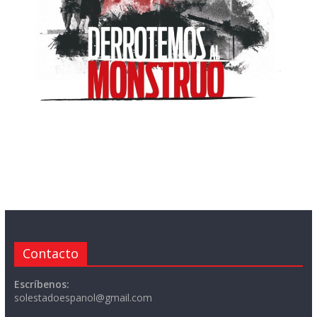
Contacto
Escríbenos:
solestadoespanol@gmail.com