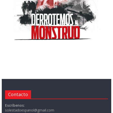
Contacto
Escríbenos:
solestadoespanol@gmail.com