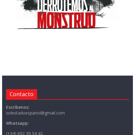
Contacto
Escríbenos:
solestadoespanol@gmail.com
Whatsapp:
(+34) 692 39 54 42