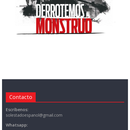
Contacto
Escríbenos:
solestadoespanol@gmail.com
Whatsapp: