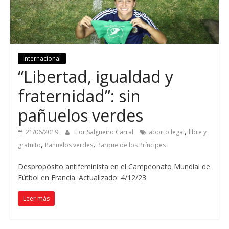
Internacional
“Libertad, igualdad y
fraternidad”: sin
pañuelos verdes
,
21/06/2019
Flor Salgueiro Carral
aborto legal
libre y
,
,
gratuito
Pañuelos verdes
Parque de los Príncipes
Despropósito antifeminista en el Campeonato Mundial de
Fútbol en Francia. Actualizado: 4/12/23
Leer más