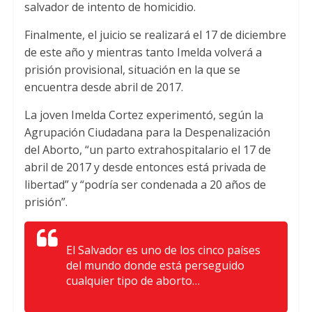
A
e
o
salvador de intento de homicidio.
p
r
o
Finalmente, el juicio se realizará el 17 de diciembre
p
k
de este año y mientras tanto Imelda volverá a
prisión provisional, situación en la que se
encuentra desde abril de 2017.
La joven Imelda Cortez experimentó, según la
Agrupación Ciudadana para la Despenalización
del Aborto, “un parto extrahospitalario el 17 de
abril de 2017 y desde entonces está privada de
libertad” y “podría ser condenada a 20 años de
prisión”.
El Salvador es uno de los cinco países
del mundo donde está perseguido
cualquier tipo de aborto…