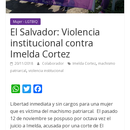
Mujer - LGTBIQ
El Salvador: Violencia
institucional contra
Imelda Cortez
,
20/11/2018
Colaborador
Imelda Cortez
machismo
,
patriarcal
violencia institucional
W
T
F
h
w
a
Libertad inmediata y sin cargos para una mujer
a
i
c
que es víctima del machismo patriarcal.
El pasado
t
t
e
12 de noviembre se pospuso por octava vez el
s
t
b
juicio a Imelda, acusada por una corte de El