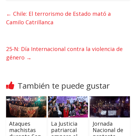
a
i
c
t
t
e
←
Chile: El terrorismo de Estado mató a
s
t
b
Camilo Catrillanca
A
e
o
p
r
o
p
k
25-N: Día Internacional contra la violencia de
género
→
También te puede gustar
Ataques
La Justicia
Jornada
machistas
patriarcal
Nacional de