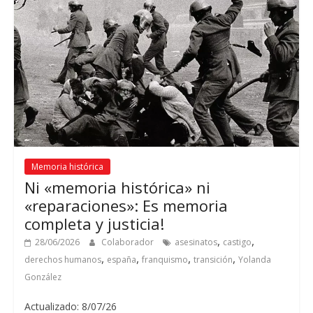
Memoria histórica
Ni «memoria histórica» ni
«reparaciones»: Es memoria
completa y justicia!
,
,
28/06/2026
Colaborador
asesinatos
castigo
,
,
,
,
derechos humanos
españa
franquismo
transición
Yolanda
González
Actualizado: 8/07/26