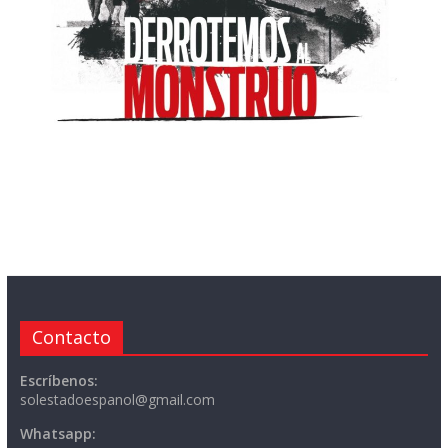
Contacto
Escríbenos:
solestadoespanol@gmail.com
Whatsapp: