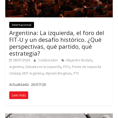
Internacional
Argentina: La izquierda, el foro del
FIT-U y un desafío histórico. ¿Qué
perspectivas, qué partido, qué
estrategia?
,
08/07/2026
Colaborador
Alejandro Bodart
,
,
,
argentina
Debates en la Izquierda
FITU
Frente de Izquierda
,
,
,
Unidad
MST Argentina
Myriam Bregman
PTS
Actualizado: 26/07/26
Leer más