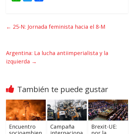
h
w
a
a
i
c
t
t
e
←
25-N: Jornada feminista hacia el 8-M
s
t
b
A
e
o
p
r
o
Argentina: La lucha antiimperialista y la
p
k
izquierda
→
También te puede gustar
Encuentro
Campaña
Brexit-UE:
socioambien
internaciona
por la