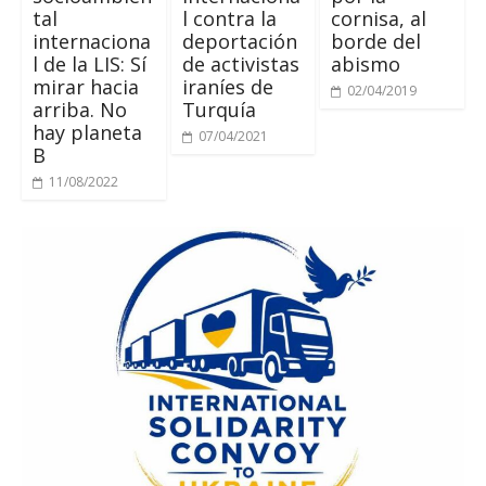
tal
l contra la
cornisa, al
internaciona
deportación
borde del
l de la LIS: Sí
de activistas
abismo
mirar hacia
iraníes de
02/04/2019
arriba. No
Turquía
hay planeta
07/04/2021
B
11/08/2022