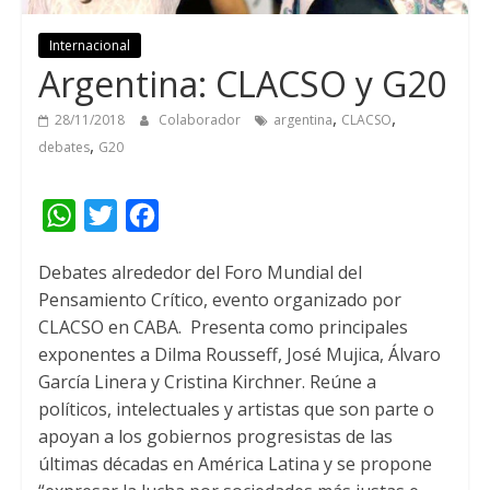
Internacional
Argentina: CLACSO y G20
,
,
28/11/2018
Colaborador
argentina
CLACSO
,
debates
G20
W
T
F
h
w
a
Debates alrededor del Foro Mundial del
a
i
c
Pensamiento Crítico, evento organizado por
t
t
e
CLACSO en CABA.
Presenta como principales
s
t
b
exponentes a Dilma Rousseff, José Mujica, Álvaro
A
e
o
García Linera y Cristina Kirchner. Reúne a
políticos, intelectuales y artistas que son parte o
p
r
o
apoyan a los gobiernos progresistas de las
p
k
últimas décadas en América Latina y se propone