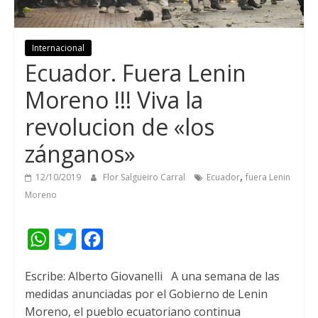
Internacional
Ecuador. Fuera Lenin
Moreno !!! Viva la
revolucion de «los
zánganos»
,
12/10/2019
Flor Salgueiro Carral
Ecuador
fuera Lenin
Moreno
W
T
F
h
w
a
Escribe: Alberto Giovanelli
A una semana de las
a
i
c
medidas anunciadas por el Gobierno de Lenin
t
t
e
Moreno, el pueblo ecuatoriano continua