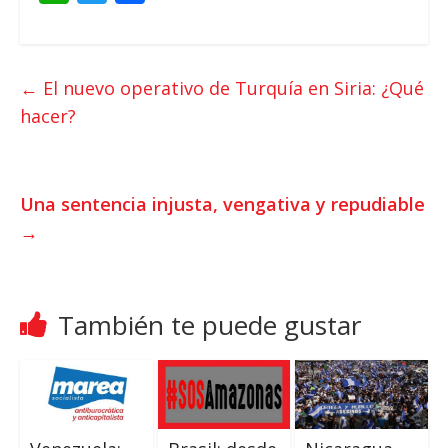
h
w
a
a
i
c
t
t
e
←
El nuevo operativo de Turquía en Siria: ¿Qué
s
t
b
hacer?
A
e
o
p
r
o
p
k
Una sentencia injusta, vengativa y repudiable
→
También te puede gustar