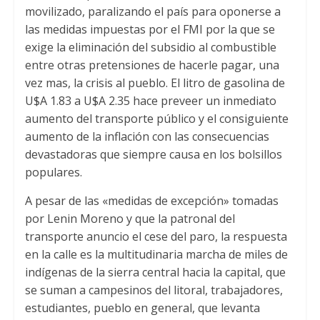
s
t
b
movilizado, paralizando el país para oponerse a
A
e
o
las medidas impuestas por el FMI por la que se
exige la eliminación del subsidio al combustible
p
r
o
entre otras pretensiones de hacerle pagar, una
p
k
vez mas, la crisis al pueblo. El litro de gasolina de
U$A 1.83 a U$A 2.35 hace preveer un inmediato
aumento del transporte público y el consiguiente
aumento de la inflación con las consecuencias
devastadoras que siempre causa en los bolsillos
populares.
A pesar de las «medidas de excepción» tomadas
por Lenin Moreno y que la patronal del
transporte anuncio el cese del paro, la respuesta
en la calle es la multitudinaria marcha de miles de
indígenas de la sierra central hacia la capital, que
se suman a campesinos del litoral, trabajadores,
estudiantes, pueblo en general, que levanta