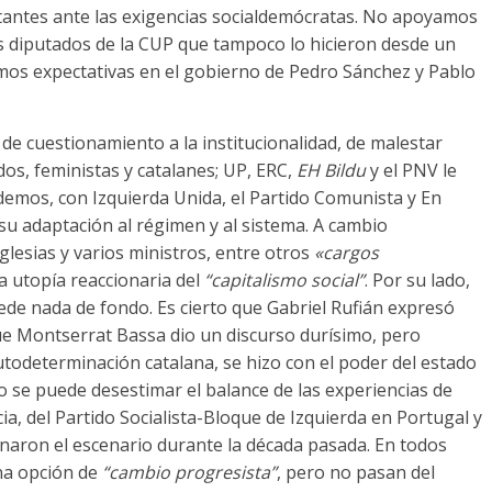
rritantes ante las exigencias socialdemócratas. No apoyamos
os diputados de la CUP que tampoco lo hicieron desde un
mos expectativas en el gobierno de Pedro Sánchez y Pablo
 de cuestionamiento a la institucionalidad, de malestar
os, feministas y catalanes; UP, ERC,
EH Bildu
y el PNV le
demos, con Izquierda Unida, el Partido Comunista y En
 su adaptación al régimen y al sistema. A cambio
glesias y varios ministros, entre otros
«cargos
a utopía reaccionaria del
“capitalismo social”
. Por su lado,
de nada de fondo. Es cierto que Gabriel Rufián expresó
e Montserrat Bassa dio un discurso durísimo, pero
todeterminación catalana, se hizo con el poder del estado
o se puede desestimar el balance de las experiencias de
a, del Partido Socialista-Bloque de Izquierda en Portugal y
naron el escenario durante la década pasada. En todos
na opción de
“cambio progresista”
, pero no pasan del