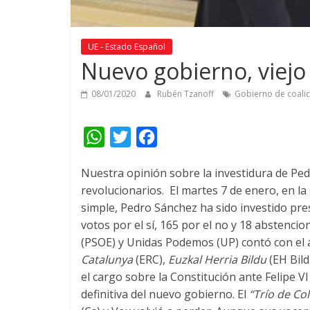
UE - Estado Español
Nuevo gobierno, viej
08/01/2020
Rubén Tzanoff
Gobierno de coalic
W
T
F
h
w
a
Nuestra opinión sobre la investidura de Pedro
a
i
c
revolucionarios.
El martes 7 de enero, en la
t
t
e
simple, Pedro Sánchez ha sido investido pr
s
t
b
votos por el sí, 165 por el no y 18 abstencio
A
e
o
(PSOE) y Unidas Podemos (UP) contó con el
Catalunya
(ERC),
Euzkal Herria Bildu
(EH Bild
p
r
o
el cargo sobre la Constitución ante Felipe 
p
k
definitiva del nuevo gobierno. El
“Trío de Co