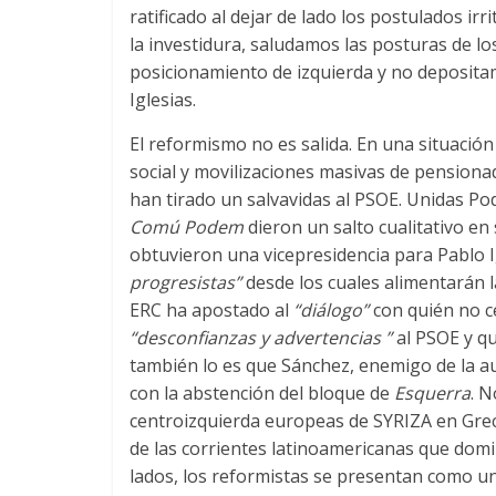
ratificado al dejar de lado los postulados i
la investidura, saludamos las posturas de l
posicionamiento de izquierda y no deposita
Iglesias.
El reformismo no es salida. En una situación
social y movilizaciones masivas de pensionad
han tirado un salvavidas al PSOE. Unidas Po
Comú Podem
dieron un salto cualitativo en
obtuvieron una vicepresidencia para Pablo I
progresistas”
desde los cuales alimentarán l
ERC ha apostado al
“diálogo”
con quién no ce
“desconfianzas y advertencias ”
al PSOE y qu
también lo es que Sánchez, enemigo de la au
con la abstención del bloque de
Esquerra
. N
centroizquierda europeas de SYRIZA en Greci
de las corrientes latinoamericanas que domi
lados, los reformistas se presentan como u