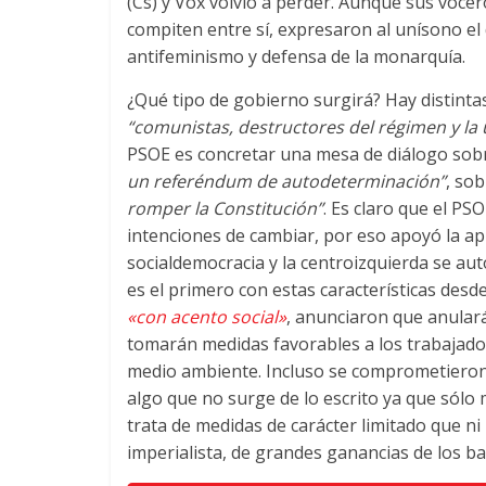
(Cs) y Vox volvió a perder. Aunque sus voce
compiten entre sí, expresaron al unísono el 
antifeminismo y defensa de la monarquía.
¿Qué tipo de gobierno surgirá? Hay distintas
“comunistas, destructores del régimen y la
PSOE es concretar una mesa de diálogo sobre
un referéndum de autodeterminación”
, so
romper la Constitución”
. Es claro que el PS
intenciones de cambiar, por eso apoyó la apli
socialdemocracia y la centroizquierda se a
es el primero con estas características desde
«con acento social»
, anunciaron que anulará
tomarán medidas favorables a los trabajadore
medio ambiente. Incluso se comprometieron a
algo que no surge de lo escrito ya que sólo 
trata de medidas de carácter limitado que ni
imperialista, de grandes ganancias de los b