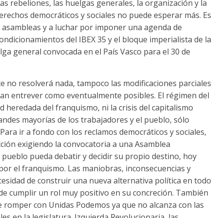
 las rebeliones, las huelgas generales, la organización y la
derechos democráticos y sociales no puede esperar más. Es
 a asambleas y a luchar por imponer una agenda de
ondicionamientos del IBEX 35 y el bloque imperialista de la
lga general convocada en el País Vasco para el 30 de
te no resolverá nada, tampoco las modificaciones parciales
ejan entrever como eventualmente posibles. El régimen del
ad heredada del franquismo, ni la crisis del capitalismo
ndes mayorías de los trabajadores y el pueblo, sólo
 Para ir a fondo con los reclamos democráticos y sociales,
cción exigiendo la convocatoria a una Asamblea
 pueblo pueda debatir y decidir su propio destino, hoy
 por el franquismo. Las maniobras, inconsecuencias y
esidad de construir una nueva alternativa política en todo
ede cumplir un rol muy positivo en su concreción. También
 de romper con Unidas Podemos ya que no alcanza con las
les en la legislatura. Izquierda Revolucionaria, las