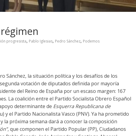
o régimen
,
,
,
ión progresista
Pablo Iglesias
Pedro Sánchez
Podemos
 Sánchez, la situación política y los desafíos de los
 segunda votación de diputados definida por mayoría
esidente del Reino de España por un escaso margen: 167
nes. La coalición entre el Partido Socialista Obrero Español
 apoyo determinante de
Esquerra Republicana de
u) y el Partido Nacionalista Vasco (PNV). Ya ha prometido
VI y la próxima semana dará a conocer la composición
lón”
, que componen el Partido Popular (PP), Ciudadanos