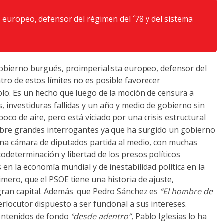
europeo, defensor del régimen del ´78 y del sistema
gobierno burgués, proimperialista europeo, defensor del
ntro de estos límites no es posible favorecer
eblo. Es un hecho que luego de la moción de censura a
, investiduras fallidas y un año y medio de gobierno sin
co de aire, pero está viciado por una crisis estructural
 abre grandes interrogantes ya que ha surgido un gobierno
 una cámara de diputados partida al medio, con muchas
odeterminación y libertad de los presos políticos
 en la economía mundial y de inestabilidad política en la
imero, que el PSOE tiene una historia de ajuste,
 gran capital. Además, que Pedro Sánchez es
“El hombre de
rlocutor dispuesto a ser funcional a sus intereses.
ontenidos de fondo
“desde adentro”
, Pablo Iglesias lo ha