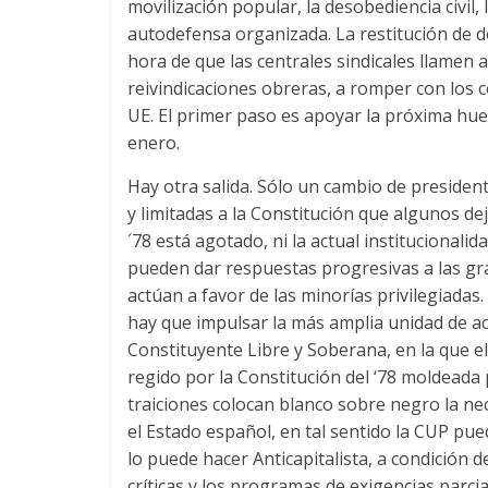
movilización popular, la desobediencia civil,
autodefensa organizada. La restitución de 
hora de que las centrales sindicales llamen
reivindicaciones obreras, a romper con los c
UE. El primer paso es apoyar la próxima hue
enero.
Hay otra salida. Sólo un cambio de presiden
y limitadas a la Constitución que algunos d
´78 está agotado, ni la actual institucionalid
pueden dar respuestas progresivas a las gra
actúan a favor de las minorías privilegiadas.
hay que impulsar la más amplia unidad de a
Constituyente Libre y Soberana, en la que el
regido por la Constitución del ‘78 moldeada
traiciones colocan blanco sobre negro la nec
el Estado español, en tal sentido la CUP pu
lo puede hacer Anticapitalista, a condición
críticas y los programas de exigencias parcia