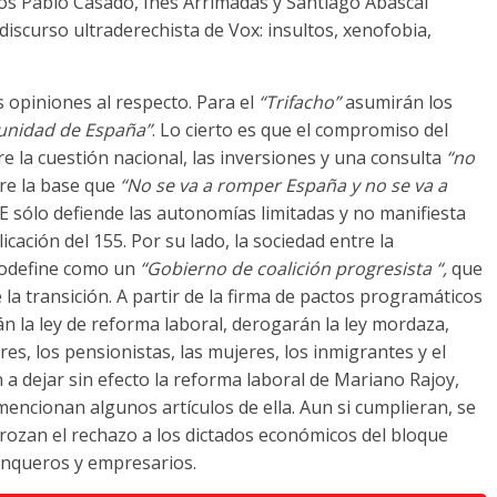
ros Pablo Casado, Inés Arrimadas y Santiago Abascal
discurso ultraderechista de Vox: insultos, xenofobia,
 opiniones al respecto. Para el
“Trifacho”
asumirán los
 unidad de España”
. Lo cierto es que el compromiso del
 la cuestión nacional, las inversiones y una consulta
“no
bre la base que
“No se va a romper España y no se va a
OE sólo defiende las autonomías limitadas y no manifiesta
cación del 155. Por su lado, la sociedad entre la
utodefine como un
“Gobierno de coalición progresista “,
que
 la transición. A partir de la firma de pactos programáticos
n la ley de reforma laboral, derogarán la ley mordaza,
s, los pensionistas, las mujeres, los inmigrantes y el
 dejar sin efecto la reforma laboral de Mariano Rajoy,
mencionan algunos artículos de ella. Aun si cumplieran, se
 rozan el rechazo a los dictados económicos del bloque
anqueros y empresarios.