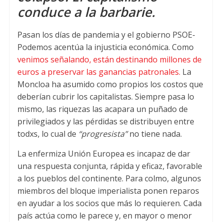
conduce a la barbarie.
A
e
o
p
r
o
Pasan los días de pandemia y el gobierno PSOE-
p
k
Podemos acentúa la injusticia económica. Como
venimos señalando, están destinando millones de
euros a preservar las ganancias patronales.
La
Moncloa ha asumido como propios los costos que
deberían cubrir los capitalistas. Siempre pasa lo
mismo, las riquezas las acapara un puñado de
privilegiados y las pérdidas se distribuyen entre
todxs, lo cual de
“progresista”
no tiene nada.
La enfermiza Unión Europea es incapaz de dar
una respuesta conjunta, rápida y eficaz, favorable
a los pueblos del continente. Para colmo, algunos
miembros del bloque imperialista ponen reparos
en ayudar a los socios que más lo requieren. Cada
país actúa como le parece y, en mayor o menor