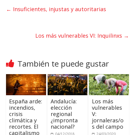
t
t
e
←
Insuficientes, injustas y autoritarias
s
t
b
A
e
o
p
r
o
Los más vulnerables VI: Inquilinxs
→
p
k
También te puede gustar
España arde:
Andalucía:
Los más
incendios,
elección
vulnerables
crisis
regional
V:
climática y
¿impronta
jornaleras/o
recortes. El
nacional?
s del campo
capitalismo
04/12/2018
24/03/2020