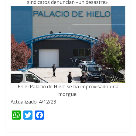
sindicatos denuncian «un desastre».
En el Palacio de Hielo se ha improvisado una
morgue.
Actualizado: 4/12/23
W
T
F
h
w
a
a
i
c