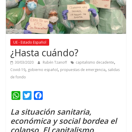
UE - Estado Español
¿Hasta cuándo?
,
30/03/2020
Rubén Tzanoff
capitalismo decadente
,
,
,
Covid-19
gobierno español
propuestas de emergencia
salidas
de fondo
W
T
F
h
w
a
La situación sanitaria,
a
i
c
económica y social bordea el
t
t
e
colapso. El capitalismo
s
t
b