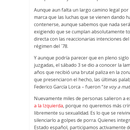
Aunque aun falta un largo camino legal por 
marca que las luchas que se vienen dando h
contenerse, aunque sabemos que nada será gr
exigiendo que se cumplan absolutamente to
directa con las reaccionarias intenciones del
régimen del `78.
Y aunque podría parecer que en pleno siglo 
juzgadas, el sábado 3 se dio a conocer la la
años que recibió una brutal paliza en la zo
que presenciaron el hecho, las últimas pala
Federico García Lorca – fueron “
te voy a ma
Nuevamente miles de personas salieron a ex
a la Izquierda
, porque no queremos más crím
libremente su sexualidad. Es lo que se reivi
silenciarlo a golpes de porra. Quienes inte
Estado español, participamos activamente de