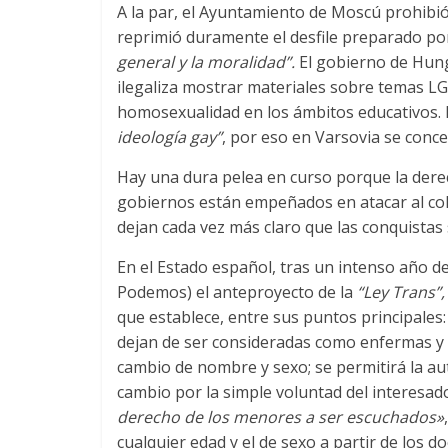
A la par, el Ayuntamiento de Moscú prohibió
reprimió duramente el desfile preparado p
general y la moralidad”.
El gobierno de Hung
ilegaliza mostrar materiales sobre temas LG
homosexualidad en los ámbitos educativos. 
ideología gay”
, por eso en Varsovia se conce
Hay una dura pelea en curso porque la derech
gobiernos están empeñados en atacar al cole
dejan cada vez más claro que las conquistas
En el Estado español, tras un intenso año d
Podemos) el anteproyecto de la
“Ley Trans”,
que establece, entre sus puntos principales:
dejan de ser consideradas como enfermas y 
cambio de nombre y sexo; se permitirá la auto
cambio por la simple voluntad del interesado
derecho de los menores a ser escuchados»
cualquier edad y el de sexo a partir de los d