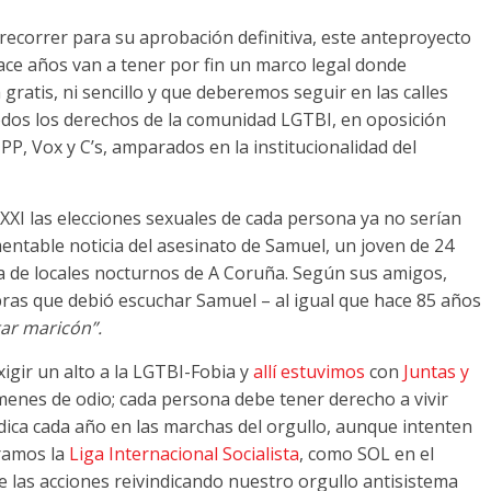
recorrer para su aprobación definitiva, este anteproyecto
ace años van a tener por fin un marco legal donde
atis, ni sencillo y que deberemos seguir en las calles
dos los derechos de la comunidad LGTBI, en oposición
 PP, Vox y C’s, amparados en la institucionalidad del
XXI las elecciones sexuales de cada persona ya no serían
mentable noticia del asesinato de Samuel, un joven de 24
na de locales nocturnos de A Coruña. Según sus amigos,
bras que debió escuchar Samuel – al igual que hace 85 años
tar maricón”.
igir un alto a la LGTBI-Fobia y
allí estuvimos
con
Juntas y
enes de odio; cada persona debe tener derecho a vivir
ndica cada año en las marchas del orgullo, aunque intenten
gramos la
Liga Internacional Socialista
, como SOL en el
 las acciones reivindicando nuestro orgullo antisistema