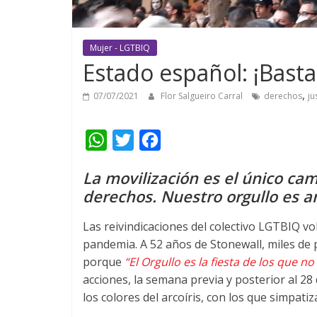
Mujer - LGTBIQ
Estado español: ¡Basta
,
07/07/2021
Flor Salgueiro Carral
derechos
ju
W
T
F
h
w
a
La movilización es el único ca
a
i
c
derechos. Nuestro orgullo es a
t
t
e
s
t
b
Las reivindicaciones del colectivo LGTBIQ vo
pandemia. A 52 años de Stonewall, miles de p
A
e
o
porque
“El Orgullo es la fiesta de los que no
p
r
o
acciones, la semana previa y posterior al 28
p
k
los colores del arcoíris, con los que simpatiz