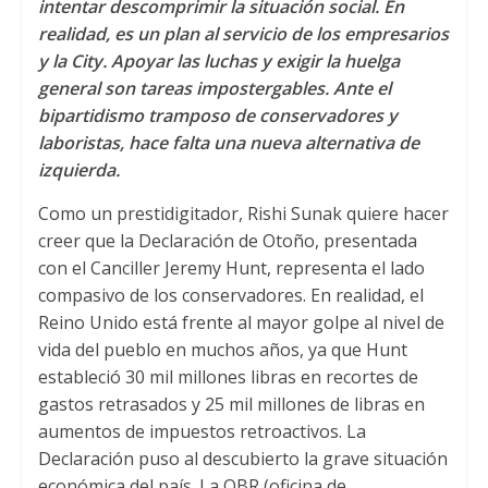
intentar descomprimir la situación social. En
s
t
b
realidad, es un plan al servicio de los empresarios
A
e
o
y la City. Apoyar las luchas y exigir la huelga
p
r
o
general son tareas impostergables. Ante el
p
k
bipartidismo tramposo de conservadores y
laboristas, hace falta una nueva alternativa de
izquierda.
Como un prestidigitador, Rishi Sunak quiere hacer
creer que la Declaración de Otoño, presentada
con el Canciller Jeremy Hunt, representa el lado
compasivo de los conservadores. En realidad, el
Reino Unido está frente al mayor golpe al nivel de
vida del pueblo en muchos años, ya que Hunt
estableció 30 mil millones libras en recortes de
gastos retrasados y 25 mil millones de libras en
aumentos de impuestos retroactivos. La
Declaración puso al descubierto la grave situación
económica del país. La OBR (oficina de