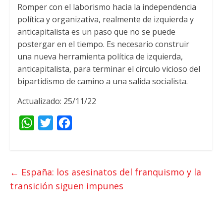
Romper con el laborismo hacia la independencia
política y organizativa, realmente de izquierda y
anticapitalista es un paso que no se puede
postergar en el tiempo. Es necesario construir
una nueva herramienta política de izquierda,
anticapitalista, para terminar el círculo vicioso del
bipartidismo de camino a una salida socialista.
Actualizado: 25/11/22
W
T
F
h
w
a
a
i
c
t
t
e
←
España: los asesinatos del franquismo y la
s
t
b
transición siguen impunes
A
e
o
p
r
o