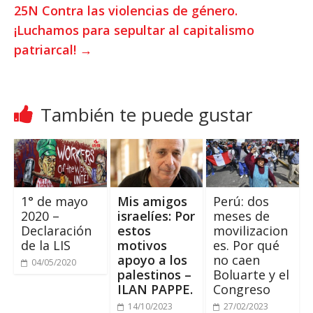
p
k
25N Contra las violencias de género.
¡Luchamos para sepultar al capitalismo
patriarcal!
→
También te puede gustar
1° de mayo
Mis amigos
Perú: dos
2020 –
israelíes: Por
meses de
Declaración
estos
movilizacion
de la LIS
motivos
es. Por qué
apoyo a los
no caen
04/05/2020
palestinos –
Boluarte y el
ILAN PAPPE.
Congreso
14/10/2023
27/02/2023