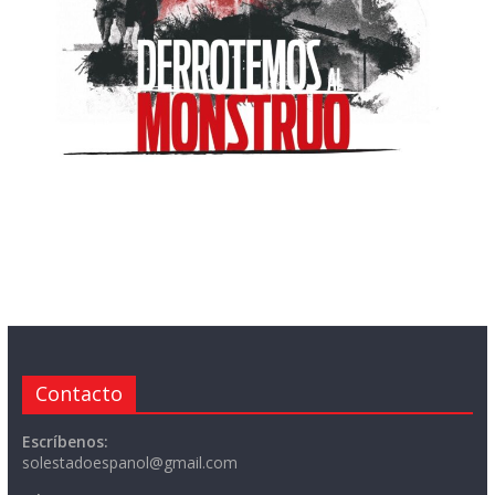
Contacto
Escríbenos:
solestadoespanol@gmail.com