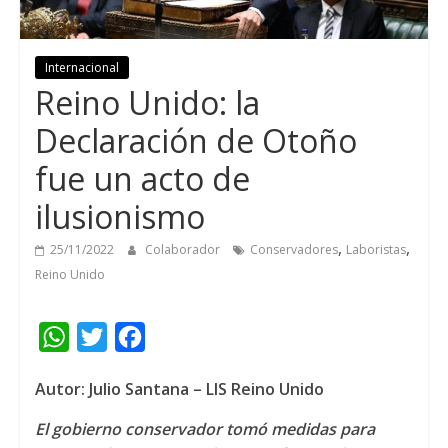
Internacional
Reino Unido: la
Declaración de Otoño
fue un acto de
ilusionismo
,
,
25/11/2022
Colaborador
Conservadores
Laboristas
Reino Unido
W
T
F
h
w
a
Autor: Julio Santana – LIS Reino Unido
a
i
c
t
t
e
El gobierno conservador tomó medidas para