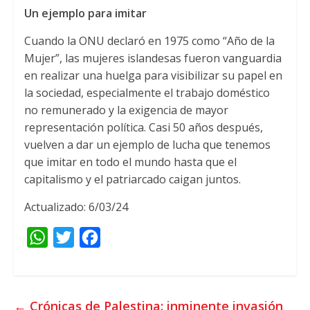
Un ejemplo para imitar
Cuando la ONU declaró en 1975 como “Año de la
Mujer”, las mujeres islandesas fueron vanguardia
en realizar una huelga para visibilizar su papel en
la sociedad, especialmente el trabajo doméstico
no remunerado y la exigencia de mayor
representación política. Casi 50 años después,
vuelven a dar un ejemplo de lucha que tenemos
que imitar en todo el mundo hasta que el
capitalismo y el patriarcado caigan juntos.
Actualizado: 6/03/24
W
T
F
h
w
a
a
i
c
t
t
e
←
Crónicas de Palestina: inminente invasión